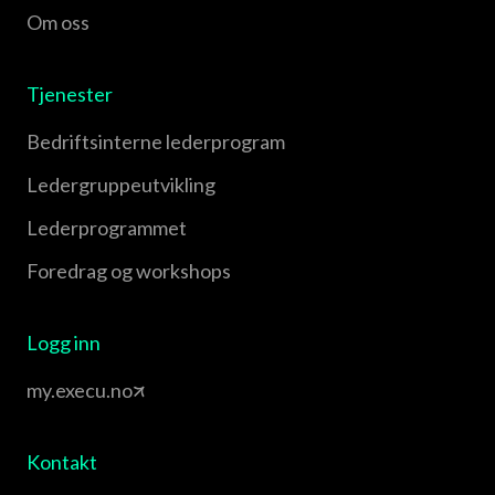
Om oss
Tjenester
Bedriftsinterne lederprogram
Leder­gruppe­utvikling
Leder­programmet
Foredrag og workshops
Logg inn
my.execu.no
Kontakt