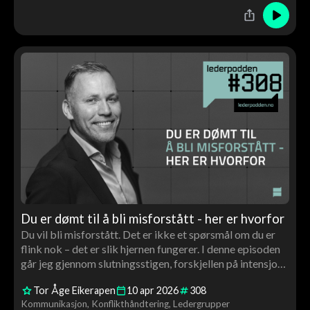
Du er dømt til å bli misforstått - her er hvorfor
Du vil bli misforstått. Det er ikke et spørsmål om du er
flink nok – det er slik hjernen fungerer. I denne episoden
går jeg gjennom slutningsstigen, forskjellen på intensjon
og effekt, og hvorfor kvaliteten på relasjonen din avgjør
Tor Åge Eikerapen
10
apr
2026
308
hvordan du tolker – og blir fortolket
Kommunikasjon
Konflikthåndtering
Ledergrupper