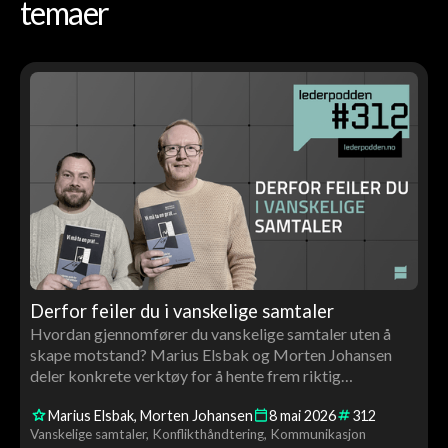
temaer
Derfor feiler du i vanskelige samtaler
Hvordan gjennomfører du vanskelige samtaler uten å
skape motstand? Marius Elsbak og Morten Johansen
deler konkrete verktøy for å hente frem riktig
informasjon og håndtere krevende situasjoner som leder.
Marius Elsbak
Morten Johansen
8
mai
2026
312
Vanskelige samtaler
Konflikthåndtering
Kommunikasjon