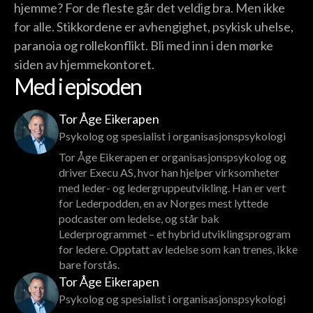
hjemme? For de fleste går det veldig bra. Men ikke
for alle. Stikkordene er avhengighet, psykisk uhelse,
paranoia og rollekonflikt. Bli med inn i den mørke
siden av hjemmekontoret.
Med i episoden
Tor Åge Eikerapen
Psykolog og spesialist i organisasjonspsykologi
Tor Åge Eikerapen er organisasjonspsykolog og
driver Execu AS, hvor han hjelper virksomheter
med leder- og ledergruppeutvikling. Han er vert
for Lederpodden, en av Norges mest lyttede
podcaster om ledelse, og står bak
Lederprogrammet – et hybrid utviklingsprogram
for ledere. Opptatt av ledelse som kan trenes, ikke
bare forstås.
Tor Åge Eikerapen
Psykolog og spesialist i organisasjonspsykologi