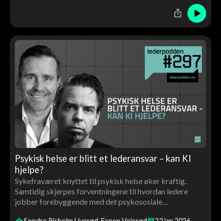
Psykisk helse er blitt et lederansvar – kan KI
hjelpe?
Sykefraværet knyttet til psykisk helse øker kraftig.
Samtidig skjerpes forventningene til hvordan ledere
jobber forebyggende med det psykososiale
arbeidsmiljøet.
Sondre Risholm Liverød
Espen Veierød
23
jan
2026