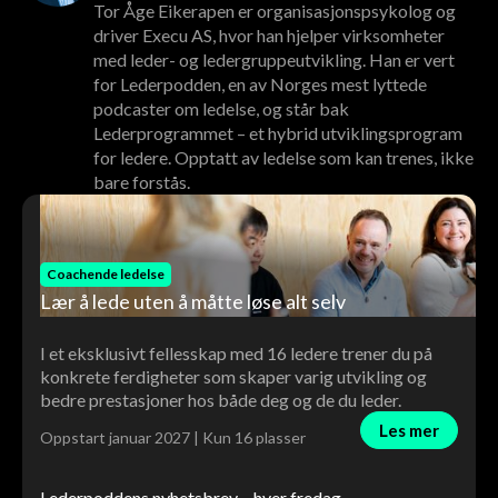
Tor Åge Eikerapen er organisasjonspsykolog og
driver Execu AS, hvor han hjelper virksomheter
med leder- og ledergruppeutvikling. Han er vert
for Lederpodden, en av Norges mest lyttede
podcaster om ledelse, og står bak
Lederprogrammet – et hybrid utviklingsprogram
for ledere. Opptatt av ledelse som kan trenes, ikke
bare forstås.
Coachende ledelse
Lær å lede uten å måtte løse alt selv
I et eksklusivt fellesskap med 16 ledere trener du på
konkrete ferdigheter som skaper varig utvikling og
bedre prestasjoner hos både deg og de du leder.
Les mer
Oppstart januar 2027 | Kun 16 plasser
Lederpoddens nyhetsbrev – hver fredag