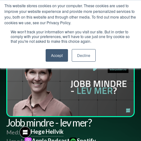
This website stores cookies on your computer. These cookies are used to
improve your website experience and provide more personalized services to
you, both on this website and through other media. To find out more about the
cookies we use, see our Privacy Policy.
We won't track your information when you visit our site. But in order to
Lederpodden
12
apr
2024
221
Del
comply with your preferences, we'll have to use just one tiny cookie so
that you're not asked to make this choice again.
Accept
Decline
Jobb mindre - lev mer?
Hege Hellvik
Med:
Apple Podcast
Spotify