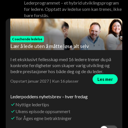
Lederprogrammet – et hybrid utviklingsprogram
for ledere. Opptatt av ledelse som kan trenes, ikke
bare forstås.
Coachende ledelse
Lær å lede uten å måtte løse alt selv
I et eksklusivt fellesskap med 16 ledere trener du på
konkrete ferdigheter som skaper varig utvikling og
bedre prestasjoner hos både deg og de du leder.
Les mer
Oppstart januar 2027 | Kun 16 plasser
Lederpoddens nyhetsbrev – hver fredag
Nyttige ledertips
Ukens episode oppsummert
Tor Åges egne betraktninger