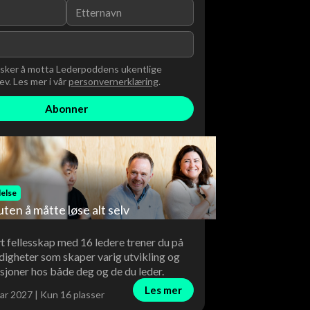
nsker å motta Lederpoddens ukentlige
v. Les mer i vår
personvernerklæring
.
else
uten å måtte løse alt selv
vt fellesskap med 16 ledere trener du på
digheter som skaper varig utvikling og
sjoner hos både deg og de du leder.
Les mer
ar 2027 | Kun 16 plasser