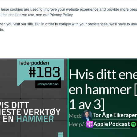
These cookies are used to improve your website experience and provide more perso
jenester
Kundehistorier
Lederpodden
Om o
t the cookies we use, see our Privacy Policy.
n you visit our site. But in order to comply with your preferences, we'll have to use 
in.
Hvis ditt en
en hammer 
1 av 3]
Tor Åge Eikerape
Med:
Apple Podcast
Hør på: