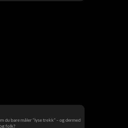
 om du bare måler “lyse trekk” – og dermed
og folk?