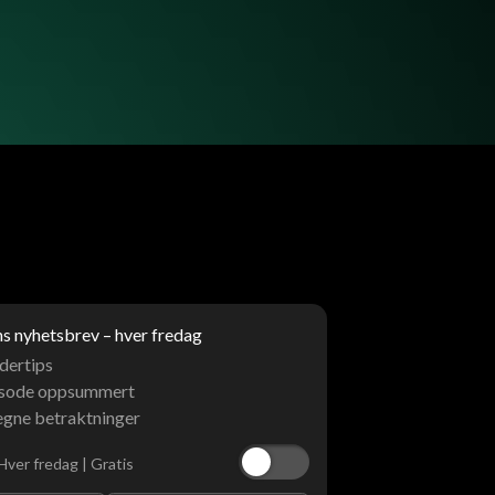
 nyhetsbrev – hver fredag
dertips
isode oppsummert
egne betraktninger
Hver fredag | Gratis