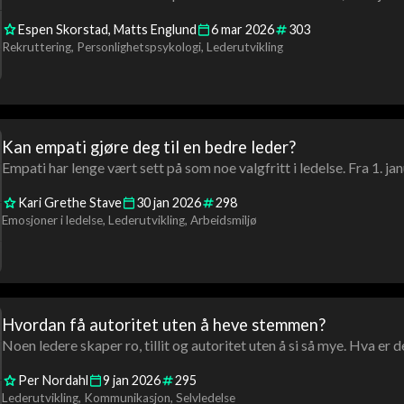
Espen Skorstad
Matts Englund
6
mar
2026
303
Rekruttering
Personlighetspsykologi
Lederutvikling
Kan empati gjøre deg til en bedre leder?
Empati har lenge vært sett på som noe valgfritt i ledelse. Fra 1. jan
Kari Grethe Stave
30
jan
2026
298
Emosjoner i ledelse
Lederutvikling
Arbeidsmiljø
Hvordan få autoritet uten å heve stemmen?
Noen ledere skaper ro, tillit og autoritet uten å si så mye. Hva er d
Per Nordahl
9
jan
2026
295
Lederutvikling
Kommunikasjon
Selvledelse