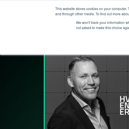
This website stores cookies on your computer. 
T
and through other media. To find out more abou
We won't track your information whe
not asked to make this choice aga
Lederpodden
21
jul
2023
183
Del