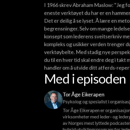
I 1966 skrev Abraham Maslow: "Jeg for
eneste verktøyet du har er en hammer, 
Det er deilig å se lyset. Å lære en me
begrensninger. Selv om mange ledelsesk
konsept som lederens sveitserkniv me
kompleks og usikker verden trenger d
verktøybelte. Med stadig nye perspekt
du til en hver tid skal endre deg i ta
handler om å utvide ditt atferds-reper
Med i episoden
Tor Åge Eikerapen
Psykolog og spesialist i organisa
Tor Åge Eikerapen er organisasjon
virksomheter med leder- og lederg
av Norges mest lyttede podcaster
hybrid utviklingsprogram for lede