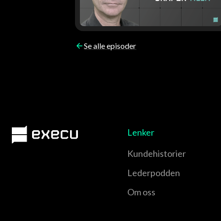
Se alle episoder
Lenker
Kundehistorier
Lederpodden
Om oss