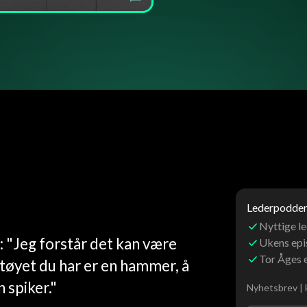
Lederpoddens
Nyttige le
 "Jeg forstår det kan være
Ukens ep
Tor Åges 
ktøyet du har er en hammer, å
 spiker."
Nyhetsbrev | 