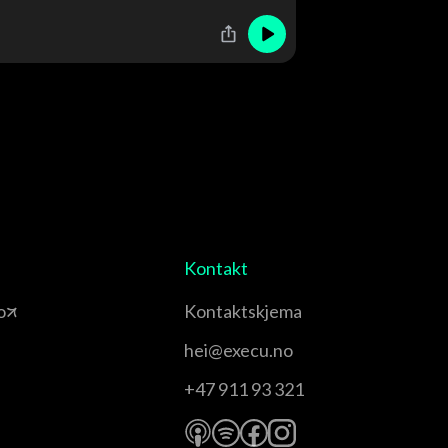
Kontakt
o
Kontaktskjema
hei@execu.no
+47 911 93 321