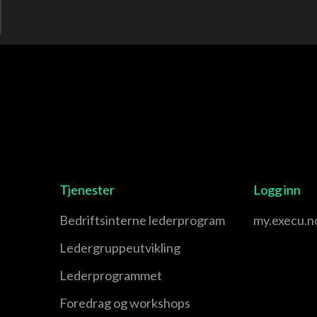
Tjenester
Logg inn
Bedriftsinterne lederprogram
my.execu.n
Leder­gruppe­utvikling
Leder­programmet
Foredrag og workshops