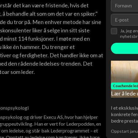
står det kan være fristende, hvis det
å behandle alt som om det var en spiker."
tode du tror på. Men enhver metode har sine
onsulenter liker å selge inn sitt siste
Ja, jeg ø
nyhetsbre
d minst 114 funksjoner. I møte med en
u ikke én hammer. Du trenger et
iver og ferdigheter. Det handler ikke om at
kt med den rådende ledelses-trenden. Det
toar som leder.
Coachende led
Lær å lede 
I et eksklusi
sjonspsykologi
konkrete fer
spsykolog og driver Execu AS, hvor han hjelper
bedre presta
ruppeutvikling. Han er vert for Lederpodden, en
 om ledelse, og står bak Lederprogrammet – et
Oppstart janu
re. Opptatt av ledelse som kan trenes, ikke bare