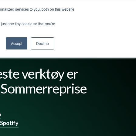
nalized services to you, both on this website
ss
Logg inn
Kontakt oss
🇳🇴 Norsk
just one tiny cookie so that you're
Accept
Decline
este verktøy er
[Sommerreprise
n
Spotify