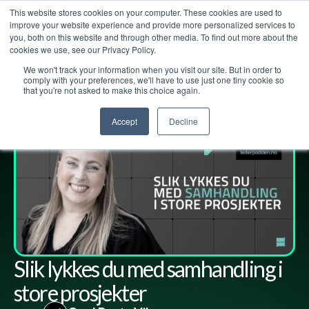
This website stores cookies on your computer. These cookies are used to
improve your website experience and provide more personalized services to
you, both on this website and through other media. To find out more about the
cookies we use, see our Privacy Policy.
We won't track your information when you visit our site. But in order to
Lederpodden
16
jun
2023
178
Del
comply with your preferences, we'll have to use just one tiny cookie so
that you're not asked to make this choice again.
Accept
Decline
Slik lykkes du med samhandling i
store prosjekter