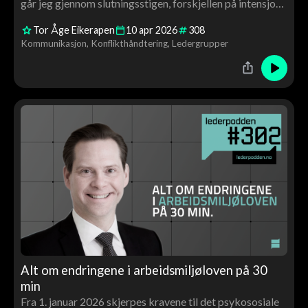
går jeg gjennom slutningsstigen, forskjellen på intensjon
og effekt, og hvorfor kvaliteten på relasjonen din avgjør
Tor Åge Eikerapen
10
apr
2026
308
hvordan du tolker – og blir fortolket
Kommunikasjon
Konflikthåndtering
Ledergrupper
Alt om endringene i arbeidsmiljøloven på 30
min
Fra 1. januar 2026 skjerpes kravene til det psykososiale