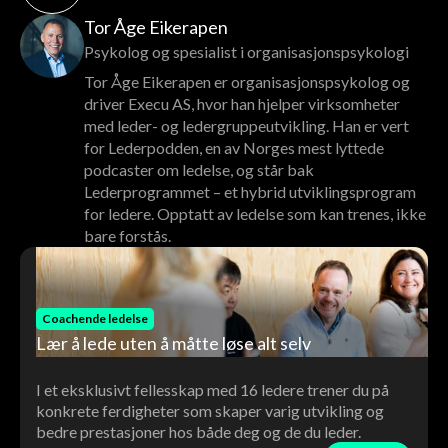
Tor Åge Eikerapen
Psykolog og spesialist i organisasjonspsykologi
Tor Åge Eikerapen er organisasjonspsykolog og
driver Execu AS, hvor han hjelper virksomheter
med leder- og ledergruppeutvikling. Han er vert
for Lederpodden, en av Norges mest lyttede
podcaster om ledelse, og står bak
Lederprogrammet – et hybrid utviklingsprogram
for ledere. Opptatt av ledelse som kan trenes, ikke
bare forstås.
Coachende ledelse
Lær å lede uten å måtte løse alt selv
I et eksklusivt fellesskap med 16 ledere trener du på
konkrete ferdigheter som skaper varig utvikling og
bedre prestasjoner hos både deg og de du leder.