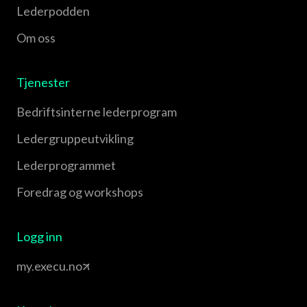
Lederpodden
Om oss
Tjenester
Bedriftsinterne lederprogram
Leder­gruppe­utvikling
Leder­programmet
Foredrag og workshops
Logg inn
my.execu.no