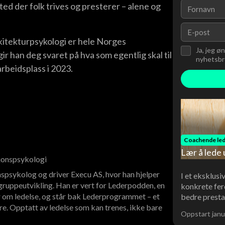
ed der folk trives og presterer – alene og
itekturpsykologi er hele Norges
Ja, jeg ø
ir han deg svaret på hva som egentlig skal til
nyhetsbre
arbeidsplass i 2023.
Coachende led
Lær å lede 
sjonspsykologi
spsykolog og driver Execu AS, hvor han hjelper
I et eksklusi
ruppeutvikling. Han er vert for Lederpodden, en
konkrete fer
 om ledelse, og står bak Lederprogrammet – et
bedre presta
re. Opptatt av ledelse som kan trenes, ikke bare
Oppstart janu