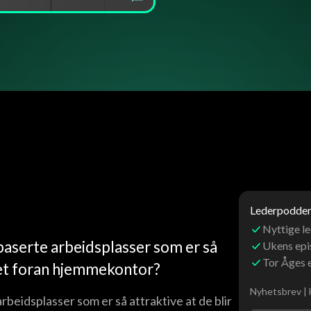
Lederpoddens
Nyttige le
rbaserte arbeidsplasser som er så
Ukens ep
Tor Åges 
kket foran hjemmekontor?
Nyhetsbrev | 
arbeidsplasser som er så attraktive at de blir