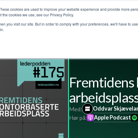
These cookies are used to improve your website experience and provide more perso
jenester
Kundehistorier
Lederpodden
Om o
t the cookies we use, see our Privacy Policy.
n you visit our site. But in order to comply with your preferences, we'll have to use 
in.
l
Fremtidens 
arbeidsplas
Oddvar Skjævela
Med:
Apple Podcast
Hør på: