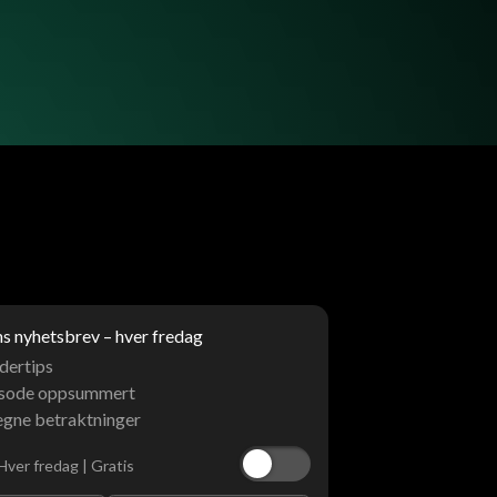
 nyhetsbrev – hver fredag
dertips
isode oppsummert
egne betraktninger
Hver fredag | Gratis