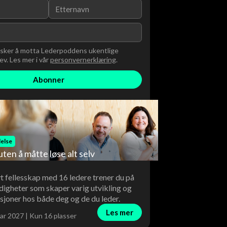
nsker å motta Lederpoddens ukentlige
v. Les mer i vår
personvernerklæring
.
else
uten å måtte løse alt selv
vt fellesskap med 16 ledere trener du på
digheter som skaper varig utvikling og
sjoner hos både deg og de du leder.
Les mer
ar 2027 | Kun 16 plasser