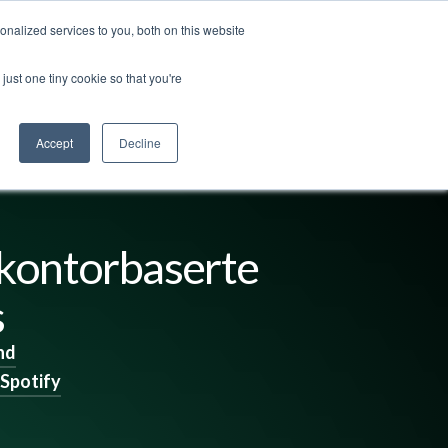
nalized services to you, both on this website
ss
Logg inn
Kontakt oss
🇳🇴 Norsk
just one tiny cookie so that you're
Accept
Decline
kontorbaserte
s
nd
Spotify