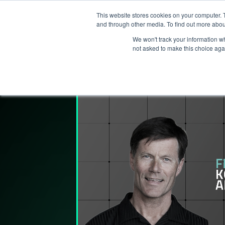
This website stores cookies on your computer. 
T
and through other media. To find out more abou
We won't track your information whe
not asked to make this choice aga
Lederpodden
25
mai
2023
175
De