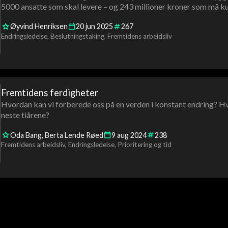
5000 ansatte som skal levere – og 243 millioner kroner som må ku
Øyvind Henriksen
20
jun
2025
267
Endringsledelse
Beslutningstaking
Fremtidens arbeidsliv
Fremtidens ferdigheter
Hvordan kan vi forberede oss på en verden i konstant endring? Hv
neste tiårene?
Oda Bang
Berta Lende Røed
9
aug
2024
238
Fremtidens arbeidsliv
Endringsledelse
Prioritering og tid