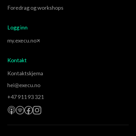
Foredrag og workshops
Logg inn
my.execu.no
Kontakt
Kontaktskjema
hei@execu.no
+47 911 93 321