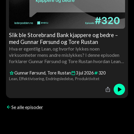
Slik ble Storebrand Bank kjappere og bedre –
med Gunnar Førsund og Tore Rustan
Hva er egentlig Lean, og hvorfor lykkes noen
virksomheter mens andre mislykkes? I denne episoden
forklarer Gunnar Førsund og Tore Rustan hvordan Lean
kan brukes til å skape bedre flyt, høyere kvalitet og mer
Gunnar Førsund
Tore Rustan
3
jul
2026
320
verdiskaping gjennom medarbeiderinvolvering, ledelse
Lean
Effektivisering
Endringsledelse
Produktivitet
og kontinuerlig forbedring.
Se alle episoder