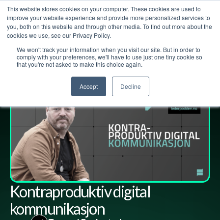
This website stores cookies on your computer. These cookies are used to
improve your website experience and provide more personalized services to
you, both on this website and through other media. To find out more about the
cookies we use, see our Privacy Policy.
We won't track your information when you visit our site. But in order to
Lederpodden
6
apr
2023
168
Del
comply with your preferences, we'll have to use just one tiny cookie so
that you're not asked to make this choice again.
Accept
Decline
Kontraproduktiv digital
kommunikasjon