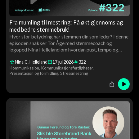
Fra mumling til mestring: Få økt gjennomslag
med bedre stemmebruk!
Hvor stor betydning har stemmen din som leder? I denne
episoden snakker Tor Åge med stemmecoach og
logoped Nina Helleland om hvordan pust, tempo og
stemmeleie påvirker tillit, autoritet og gjennomslag. Du
Nina C. Helleland
17
jul
2026
322
får konkrete råd og en live stemmecoaching av Tor Åge
Kommunikasjon
Kommunikasjonsferdigheter
underveis.
Presentasjon og formidling
Stressmestring