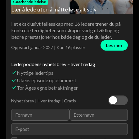
Coachende ledelse
Lær å lede uten å måtte løse alt selv
I et eksklusivt fellesskap med 16 ledere trener du på
konkrete ferdigheter som skaper varig utvikling og
bedre prestasjoner hos både deg og de du leder.
Les mer
Oppstart januar 2027 | Kun 16 plasser
Lederpoddens nyhetsbrev – hver fredag
Nyttige ledertips
Ukens episode oppsummert
Tor Åges egne betraktninger
Nyhetsbrev | Hver fredag | Gratis