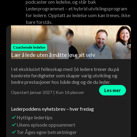
podcaster om ledelse, og står bak
Lederprogrammet – et hybrid utviklingsprogram
for ledere. Opptatt av ledelse som kan trenes, ikke
bare forstås.
Coachende ledelse
Lær å lede uten å måtte løse alt selv
I et eksklusivt fellesskap med 16 ledere trener du på
konkrete ferdigheter som skaper varig utvikling og
bedre prestasjoner hos både deg og de du leder.
Les mer
Oppstart januar 2027 | Kun 16 plasser
Lederpoddens nyhetsbrev – hver fredag
Nyttige ledertips
Ukens episode oppsummert
Tor Åges egne betraktninger