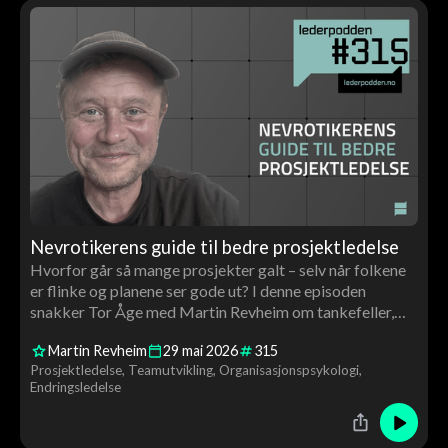
Nevrotikerens guide til bedre prosjektledelse
Hvorfor går så mange prosjekter galt – selv når folkene
er flinke og planene ser gode ut? I denne episoden
snakker Tor Åge med Martin Revheim om tankefeller,
overoptimisme, trygghet i team og hvorfor god
Martin Revheim
29
mai
2026
315
prosjektledelse handler minst like mye om mennesker
Prosjektledelse
Teamutvikling
Organisasjonspsykologi
som om systemer.
Endringsledelse