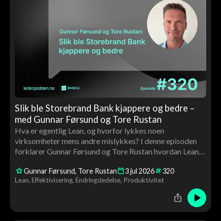
Slik ble Storebrand Bank kjappere og bedre –
med Gunnar Førsund og Tore Rustan
Hva er egentlig Lean, og hvorfor lykkes noen
virksomheter mens andre mislykkes? I denne episoden
forklarer Gunnar Førsund og Tore Rustan hvordan Lean
kan brukes til å skape bedre flyt, høyere kvalitet og mer
Gunnar Førsund
Tore Rustan
3
jul
2026
320
verdiskaping gjennom medarbeiderinvolvering, ledelse
Lean
Effektivisering
Endringsledelse
Produktivitet
og kontinuerlig forbedring.