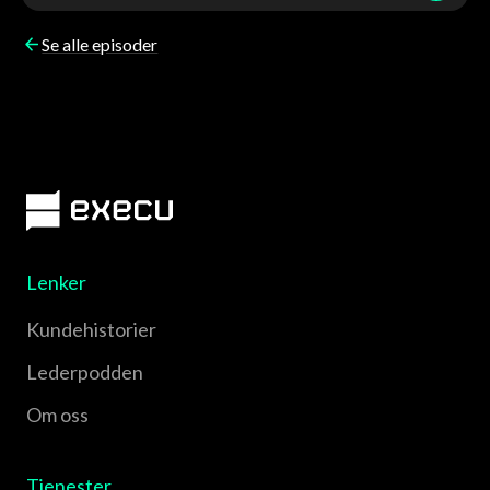
Se alle episoder
Lenker
Kundehistorier
Lederpodden
Om oss
Tjenester