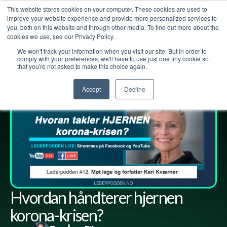
This website stores cookies on your computer. These cookies are used to
improve your website experience and provide more personalized services to
you, both on this website and through other media. To find out more about the
cookies we use, see our Privacy Policy.
We won't track your information when you visit our site. But in order to
Lederpodden
23
mar
2020
12
Del
comply with your preferences, we'll have to use just one tiny cookie so
that you're not asked to make this choice again.
Accept
Decline
Hvordan håndterer hjernen
korona-krisen?