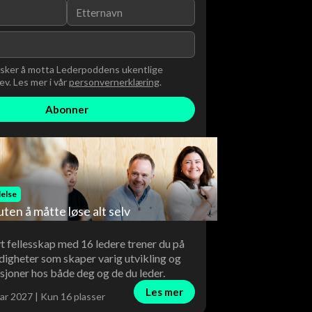
nsker å motta Lederpoddens ukentlige
v. Les mer i vår
personvernerklæring
.
else
uten å måtte løse alt selv
vt fellesskap med 16 ledere trener du på
digheter som skaper varig utvikling og
sjoner hos både deg og de du leder.
Les mer
ar 2027 | Kun 16 plasser