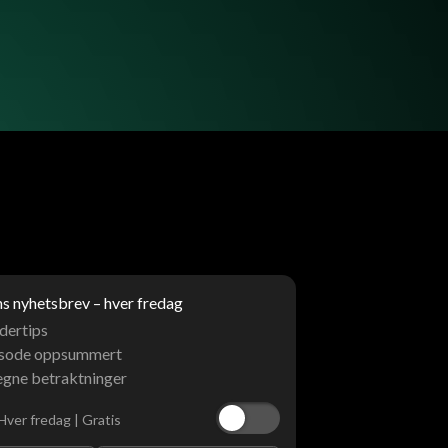
 nyhetsbrev – hver fredag
dertips
isode oppsummert
egne betraktninger
Hver fredag | Gratis