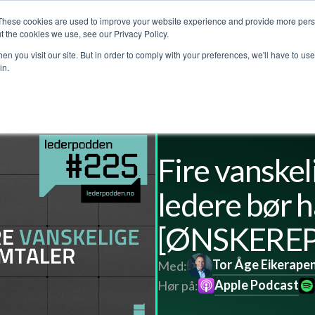
These cookies are used to improve your website experience and provide more perso
jenester
Kundehistorier
Lederpodden
Om o
t the cookies we use, see our Privacy Policy.
n you visit our site. But in order to comply with your preferences, we'll have to use 
in.
l
Fire vanskel
ledere bør h
[ØNSKEREP
Tor Åge Eikerape
Med:
Apple Podcast
Hør på: