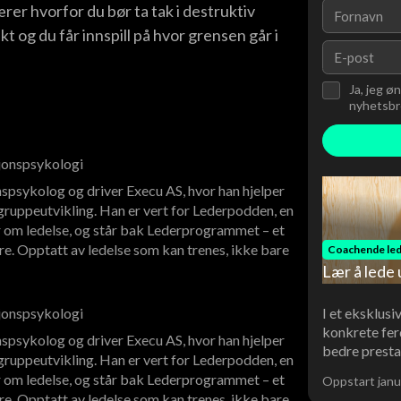
rer hvorfor du bør ta tak i destruktiv
t og du får innspill på hvor grensen går i
Ja, jeg ø
nyhetsbre
sjonspsykologi
spsykolog og driver Execu AS, hvor han hjelper
ruppeutvikling. Han er vert for Lederpodden, en
 om ledelse, og står bak Lederprogrammet – et
re. Opptatt av ledelse som kan trenes, ikke bare
Coachende led
Lær å lede 
I et eksklusi
sjonspsykologi
konkrete fer
spsykolog og driver Execu AS, hvor han hjelper
bedre presta
ruppeutvikling. Han er vert for Lederpodden, en
 om ledelse, og står bak Lederprogrammet – et
Oppstart janu
re. Opptatt av ledelse som kan trenes, ikke bare