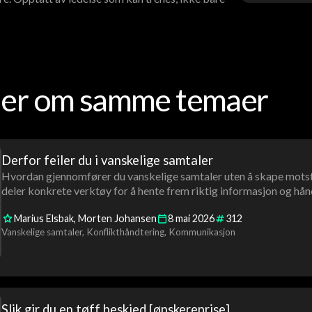
oder om samme temaer
Derfor feiler du i vanskelige samtaler
Hvordan gjennomfører du vanskelige samtaler uten å skape mot
deler konkrete verktøy for å hente frem riktig informasjon og hån
Marius Elsbak
Morten Johansen
8
mai
2026
312
Vanskelige samtaler
Konflikthåndtering
Kommunikasjon
Slik gir du en tøff beskjed [ønskereprise]