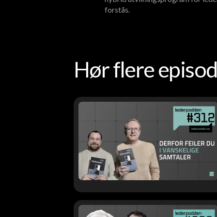
forstås.
Hør flere epis