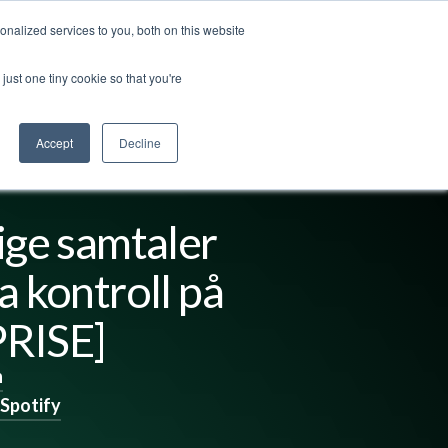
nalized services to you, both on this website
ss
Logg inn
Kontakt oss
🇳🇴 Norsk
just one tiny cookie so that you're
Accept
Decline
ige samtaler
a kontroll på
RISE]
n
Spotify