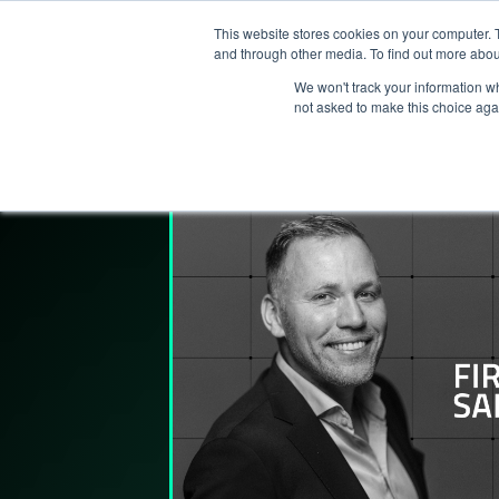
This website stores cookies on your computer. 
T
and through other media. To find out more abou
We won't track your information whe
not asked to make this choice aga
Lederpodden
10
mai
2024
225
De