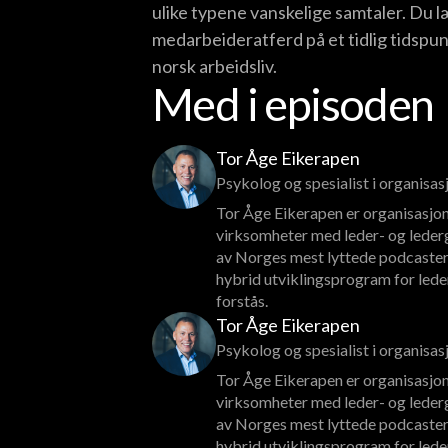
ulike typene vanskelige samtaler. Du læ
medarbeideratferd på et tidlig tidspunk
norsk arbeidsliv.
Med i episoden
Tor Åge Eikerapen
Psykolog og spesialist i organisa
Tor Åge Eikerapen er organisasjon
virksomheter med leder- og lederg
av Norges mest lyttede podcaster
hybrid utviklingsprogram for lede
forstås.
Tor Åge Eikerapen
Psykolog og spesialist i organisa
Tor Åge Eikerapen er organisasjon
virksomheter med leder- og lederg
av Norges mest lyttede podcaster
hybrid utviklingsprogram for lede