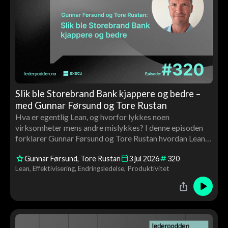
Slik ble Storebrand Bank kjappere og bedre –
med Gunnar Førsund og Tore Rustan
Hva er egentlig Lean, og hvorfor lykkes noen
virksomheter mens andre mislykkes? I denne episoden
forklarer Gunnar Førsund og Tore Rustan hvordan Lean
kan brukes til å skape bedre flyt, høyere kvalitet og mer
Gunnar Førsund
Tore Rustan
3
jul
2026
320
verdiskaping gjennom medarbeiderinvolvering, ledelse
Lean
Effektivisering
Endringsledelse
Produktivitet
og kontinuerlig forbedring.