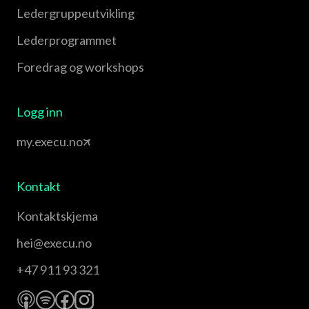
Leder­gruppe­utvikling
Leder­programmet
Foredrag og workshops
Logg inn
my.execu.no
Kontakt
Kontaktskjema
hei@execu.no
+47 911 93 321