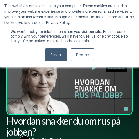
This website stores cookies on your computer. These cookies are used to
improve your website experience and provide more personalized services to
you, both on this website and through other media. To find out more about the
cookies we use, see our Privacy Policy.
We won't track your information when you visit our site. But in order to
Lederpodden
23
sep
2022
140
Del
comply with your preferences, we'll have to use just one tiny cookie so
that you're not asked to make this choice again.
Accept
Decline
Hvordan snakker du om rus på
jobben?