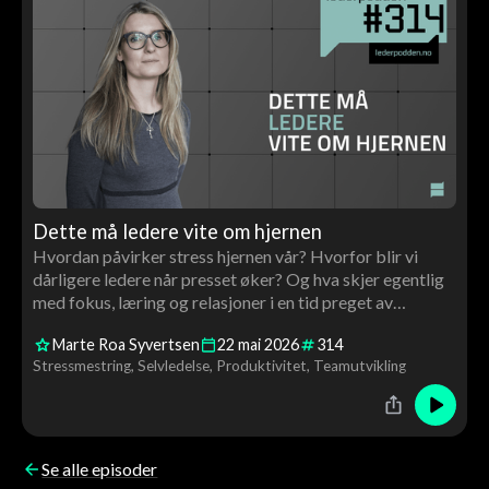
Dette må ledere vite om hjernen
Hvordan påvirker stress hjernen vår? Hvorfor blir vi
dårligere ledere når presset øker? Og hva skjer egentlig
med fokus, læring og relasjoner i en tid preget av
scrolling og konstant stimuli? I denne episoden møter
Marte Roa Syvertsen
22
mai
2026
314
Tor Åge nevrolog og hjerneforsker Marte Roa Syvertsen
Stressmestring
Selvledelse
Produktivitet
Teamutvikling
til en samtale om hjernen, ledelse og menneskelig
utvikling.
Se alle episoder