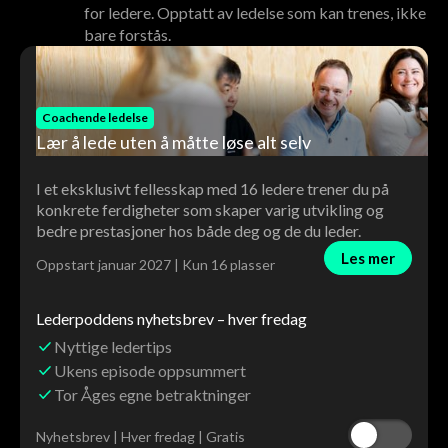
for ledere. Opptatt av ledelse som kan trenes, ikke
bare forstås.
Coachende ledelse
Lær å lede uten å måtte løse alt selv
I et eksklusivt fellesskap med 16 ledere trener du på
konkrete ferdigheter som skaper varig utvikling og
bedre prestasjoner hos både deg og de du leder.
Les mer
Oppstart januar 2027 | Kun 16 plasser
Lederpoddens nyhetsbrev – hver fredag
Nyttige ledertips
Ukens episode oppsummert
Tor Åges egne betraktninger
Nyhetsbrev | Hver fredag | Gratis