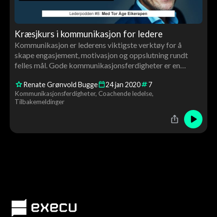
Kræsjkurs i kommunikasjon for ledere
Kommunikasjon er lederens viktigste verktøy for å
skape engasjement, motivasjon og oppslutning rundt
felles mål. Gode kommunikasjonsferdigheter er en
nødvendighet for å kunne korrigere uønsket atferd,
Renate Grønvold Bugge
24
jan
2020
7
avvikle ukultur og bidra til bedre prestasjoner.
Kommunikasjonsferdigheter
Coachende ledelse
Tilbakemeldinger