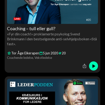
Coaching – tull eller gull?
«Fyr din coach!» proklamerte psykolog Svend
Brinkmann i den bestselgende anti-selvhjelpsboken «Stå
fast».
Tor Åge Eikerapen
5
jun
2020
20
Coachende ledelse
Vekstledelse