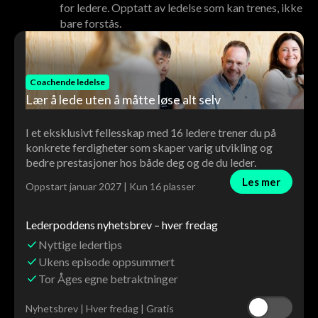
for ledere. Opptatt av ledelse som kan trenes, ikke
bare forstås.
Coachende ledelse
Lær å lede uten å måtte løse alt selv
I et eksklusivt fellesskap med 16 ledere trener du på
konkrete ferdigheter som skaper varig utvikling og
bedre prestasjoner hos både deg og de du leder.
Les mer
Oppstart januar 2027 | Kun 16 plasser
Lederpoddens nyhetsbrev – hver fredag
Nyttige ledertips
Ukens episode oppsummert
Tor Åges egne betraktninger
Nyhetsbrev | Hver fredag | Gratis