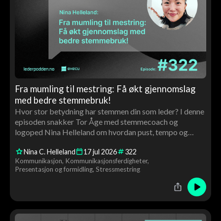
Fra mumling til mestring: Få økt gjennomslag
med bedre stemmebruk!
Hvor stor betydning har stemmen din som leder? I denne
episoden snakker Tor Åge med stemmecoach og
logoped Nina Helleland om hvordan pust, tempo og
stemmeleie påvirker tillit, autoritet og gjennomslag. Du
Nina C. Helleland
17
jul
2026
322
får konkrete råd og en live stemmecoaching av Tor Åge
Kommunikasjon
Kommunikasjonsferdigheter
underveis.
Presentasjon og formidling
Stressmestring