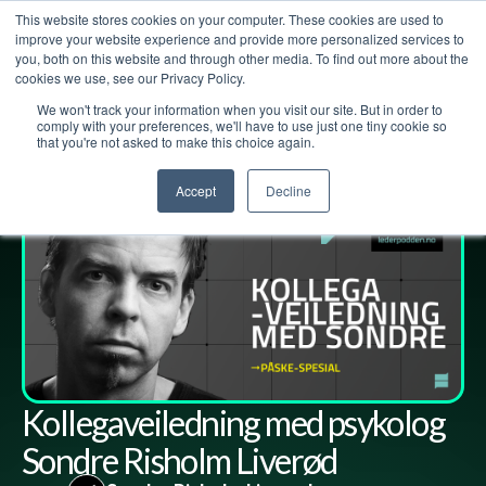
This website stores cookies on your computer. These cookies are used to
improve your website experience and provide more personalized services to
you, both on this website and through other media. To find out more about the
cookies we use, see our Privacy Policy.
We won't track your information when you visit our site. But in order to
Lederpodden
15
apr
2022
116
Del
comply with your preferences, we'll have to use just one tiny cookie so
that you're not asked to make this choice again.
Accept
Decline
Kollegaveiledning med psykolog
Sondre Risholm Liverød