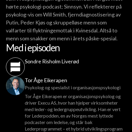
hørte psykologi-podcast; Sinnsyn. Vi reflekterer på
psykolog-vis om Will Smith, fjerndiagnostisering av
Putin, Peder Kjøs og skruppelløse menn som
valfarter til flyktningemottak i Kvinesdal. Altså to
menn som snakker om menn i årets påske-spesial.
Med i episoden
Sondre Risholm Liverød
Tor Åge Eikerapen
Psykolog og spesialist i organisasjonspsykologi
Tor Åge Eikerapen er organisasjonspsykolog og
driver Execu AS, hvor han hjelper virksomheter
med leder- og ledergruppeutvikling. Han er vert
for Lederpodden, en av Norges mest lyttede
podcaster om ledelse, og står bak
Lederprogrammet – et hybrid utviklingsprogram