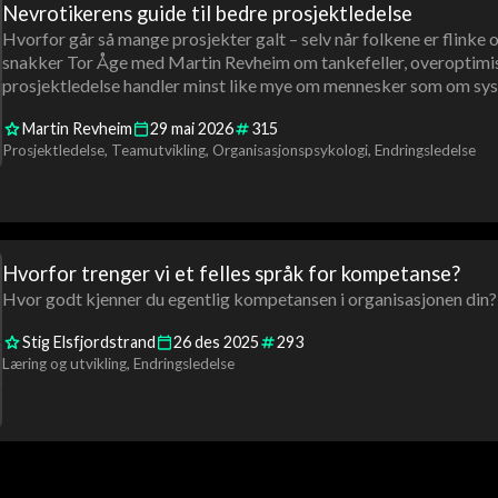
Nevrotikerens guide til bedre prosjektledelse
Hvorfor går så mange prosjekter galt – selv når folkene er flinke 
snakker Tor Åge med Martin Revheim om tankefeller, overoptimis
prosjektledelse handler minst like mye om mennesker som om sys
Martin Revheim
29
mai
2026
315
Prosjektledelse
Teamutvikling
Organisasjonspsykologi
Endringsledelse
Hvorfor trenger vi et felles språk for kompetanse?
Hvor godt kjenner du egentlig kompetansen i organisasjonen din?
Stig Elsfjordstrand
26
des
2025
293
Læring og utvikling
Endringsledelse