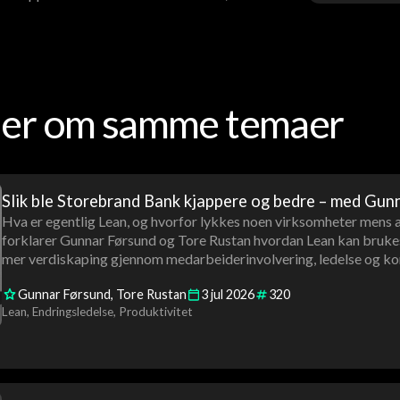
oder om samme temaer
Slik ble Storebrand Bank kjappere og bedre – med Gun
Hva er egentlig Lean, og hvorfor lykkes noen virksomheter mens 
forklarer Gunnar Førsund og Tore Rustan hvordan Lean kan brukes t
mer verdiskaping gjennom medarbeiderinvolvering, ledelse og kon
Gunnar Førsund
Tore Rustan
3
jul
2026
320
Lean
Endringsledelse
Produktivitet