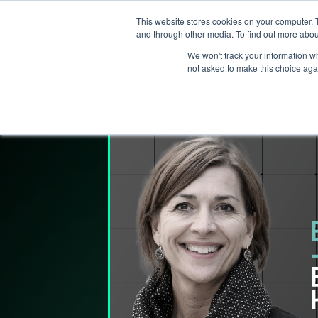
This website stores cookies on your computer. 
Services
and through other media. To find out more abou
We won't track your information whe
not asked to make this choice aga
Lederpodden
24
sep
2021
87
Del