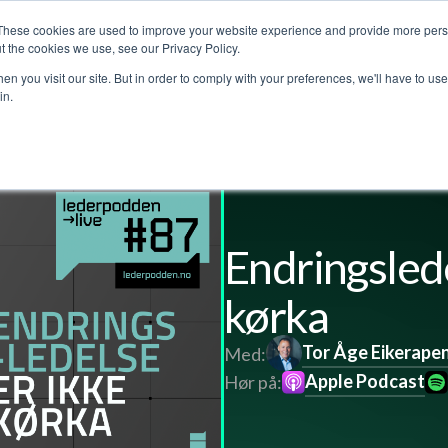
These cookies are used to improve your website experience and provide more perso
Customer stories
The Leadership Podcast
Abo
t the cookies we use, see our Privacy Policy.
n you visit our site. But in order to comply with your preferences, we'll have to use 
in.
Endringslede
kørka
Tor Åge Eikerape
Med:
Apple Podcast
Hør på: