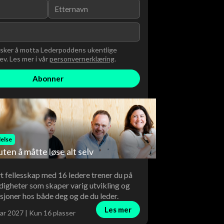
nsker å motta Lederpoddens ukentlige
v. Les mer i vår
personvernerklæring
.
else
uten å måtte løse alt selv
vt fellesskap med 16 ledere trener du på
digheter som skaper varig utvikling og
sjoner hos både deg og de du leder.
Les mer
ar 2027 | Kun 16 plasser