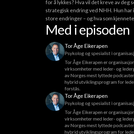
for å lykkes? Hva vil det kreve av deg 
strategisk endring ved NHH. Hun har i 
store endringer – og hva som kjenneteg
Med i episoden
Tor Åge Eikerapen
Psykolog og spesialist i organisa
Tor Åge Eikerapen er organisasjon
virksomheter med leder- og lederg
av Norges mest lyttede podcaster
hybrid utviklingsprogram for lede
forstås.
Tor Åge Eikerapen
Psykolog og spesialist i organisa
Tor Åge Eikerapen er organisasjon
virksomheter med leder- og lederg
av Norges mest lyttede podcaster
hybrid utviklingsprogram for lede