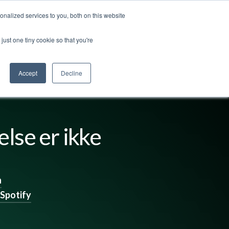
nalized services to you, both on this website
ut us
Log in
Contact us
🇬🇧 English
just one tiny cookie so that you're
Accept
Decline
lse er ikke
n
Spotify