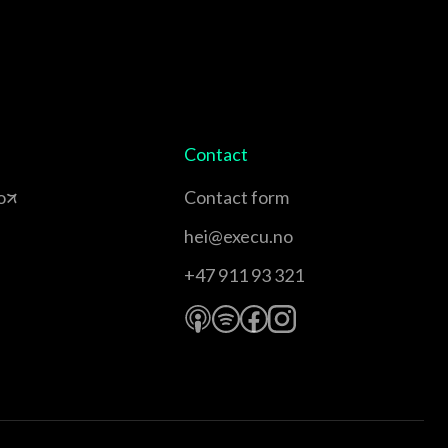
Contact
o
Contact form
hei@execu.no
+47 911 93 321