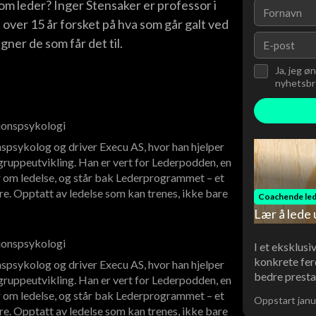
som leder? Inger Stensaker er professor i
over 15 år forsket på hva som går galt ved
ner de som får det til.
Ja, jeg ø
nyhetsbre
sjonspsykologi
spsykolog og driver Execu AS, hvor han hjelper
ruppeutvikling. Han er vert for Lederpodden, en
 om ledelse, og står bak Lederprogrammet – et
re. Opptatt av ledelse som kan trenes, ikke bare
Coachende led
Lær å lede 
sjonspsykologi
I et eksklusi
konkrete fer
spsykolog og driver Execu AS, hvor han hjelper
bedre presta
ruppeutvikling. Han er vert for Lederpodden, en
 om ledelse, og står bak Lederprogrammet – et
Oppstart janu
re. Opptatt av ledelse som kan trenes, ikke bare