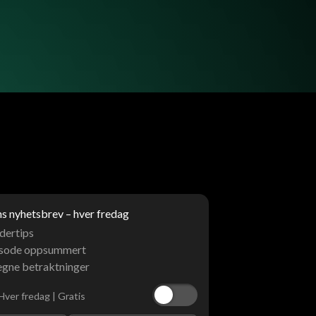
 nyhetsbrev – hver fredag
dertips
isode oppsummert
egne betraktninger
Hver fredag | Gratis