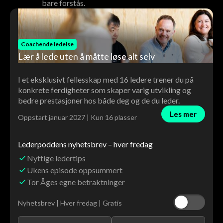
bare forstås.
Coachende ledelse
Lær å lede uten å måtte løse alt selv
I et eksklusivt fellesskap med 16 ledere trener du på
konkrete ferdigheter som skaper varig utvikling og
bedre prestasjoner hos både deg og de du leder.
Les mer
Oppstart januar 2027 | Kun 16 plasser
Lederpoddens nyhetsbrev – hver fredag
Nyttige ledertips
Ukens episode oppsummert
Tor Åges egne betraktninger
Nyhetsbrev | Hver fredag | Gratis