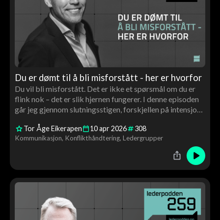
Du er dømt til å bli misforstått - her er hvorfor
Du vil bli misforstått. Det er ikke et spørsmål om du er
flink nok – det er slik hjernen fungerer. I denne episoden
går jeg gjennom slutningsstigen, forskjellen på intensjon
og effekt, og hvorfor kvaliteten på relasjonen din avgjør
Tor Åge Eikerapen
10
apr
2026
308
hvordan du tolker – og blir fortolket
Kommunikasjon
Konflikthåndtering
Ledergrupper