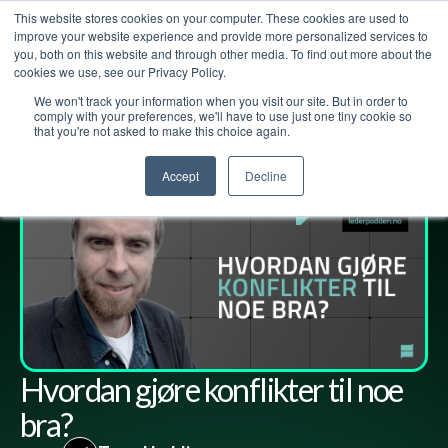
This website stores cookies on your computer. These cookies are used to
improve your website experience and provide more personalized services to
you, both on this website and through other media. To find out more about the
cookies we use, see our Privacy Policy.
We won't track your information when you visit our site. But in order to
Lederpodden
22
nov
2024
245
Del
comply with your preferences, we'll have to use just one tiny cookie so
that you're not asked to make this choice again.
Accept
Decline
Hvordan gjøre konflikter til noe
bra?