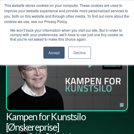
This website stores cookies on your computer. These cookies are used to
improve your website experience and provide more personalized services to
you, both on this website and through other media. To find out more about the
cookies we use, see our Privacy Policy.
We won't track your information when you visit our site. But in order to
Lederpodden
12
jul
2024
234
Del
comply with your preferences, we'll have to use just one tiny cookie so
that you're not asked to make this choice again.
Accept
Decline
Kampen for Kunstsilo
[Ønskereprise]