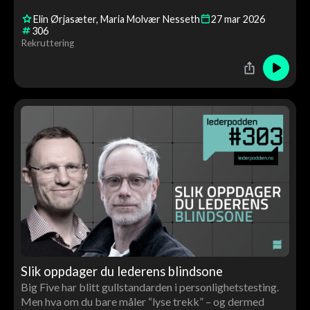
rekrutteringsprosess, unngår de vanligste feilene og øker
Elin Ørjasæter
Maria Molvær Nesseth
27
mar
2026
sannsynligheten for å ansette riktig kandidat.
306
Rekruttering
Slik oppdager du lederens blindsone
Big Five har blitt gullstandarden i personlighetstesting.
Men hva om du bare måler “lyse trekk” – og dermed