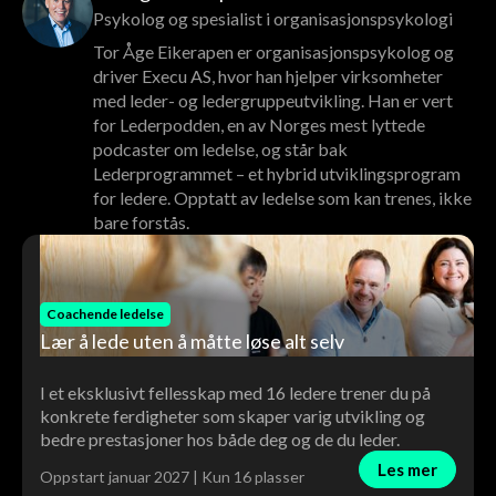
Psykolog og spesialist i organisasjonspsykologi
Tor Åge Eikerapen er organisasjonspsykolog og
driver Execu AS, hvor han hjelper virksomheter
med leder- og ledergruppeutvikling. Han er vert
for Lederpodden, en av Norges mest lyttede
podcaster om ledelse, og står bak
Lederprogrammet – et hybrid utviklingsprogram
for ledere. Opptatt av ledelse som kan trenes, ikke
bare forstås.
Coachende ledelse
Lær å lede uten å måtte løse alt selv
I et eksklusivt fellesskap med 16 ledere trener du på
konkrete ferdigheter som skaper varig utvikling og
bedre prestasjoner hos både deg og de du leder.
Les mer
Oppstart januar 2027 | Kun 16 plasser