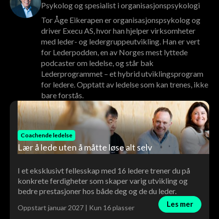
Psykolog og spesialist i organisasjonspsykologi
Tor Åge Eikerapen er organisasjonspsykolog og
driver Execu AS, hvor han hjelper virksomheter
med leder- og ledergruppeutvikling. Han er vert
for Lederpodden, en av Norges mest lyttede
podcaster om ledelse, og står bak
Lederprogrammet – et hybrid utviklingsprogram
for ledere. Opptatt av ledelse som kan trenes, ikke
bare forstås.
Coachende ledelse
Lær å lede uten å måtte løse alt selv
I et eksklusivt fellesskap med 16 ledere trener du på
konkrete ferdigheter som skaper varig utvikling og
bedre prestasjoner hos både deg og de du leder.
Les mer
Oppstart januar 2027 | Kun 16 plasser