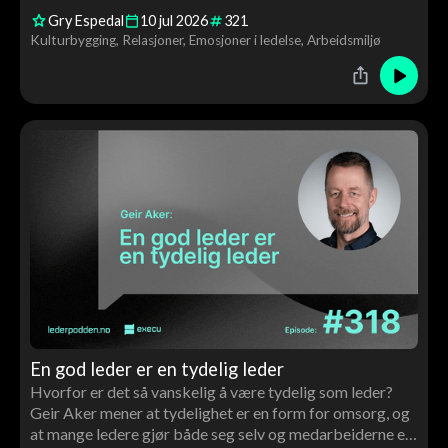
ledelse, kultur, motivasjon og endringsarbeid – og
Gry Espedal
10
jul
2026
321
hvorfor verdiarbeid handler om langt mer enn ord på
Kulturbygging
Relasjoner
Emosjoner i ledelse
Arbeidsmiljø
veggen.
En god leder er en tydelig leder
Hvorfor er det så vanskelig å være tydelig som leder?
Geir Aker mener at tydelighet er en form for omsorg, og
at mange ledere gjør både seg selv og medarbeiderne en