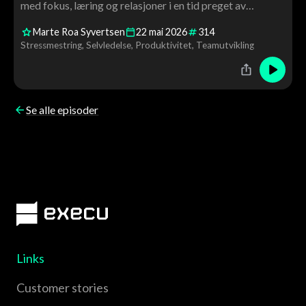
med fokus, læring og relasjoner i en tid preget av
scrolling og konstant stimuli? I denne episoden møter
Marte Roa Syvertsen
22
mai
2026
314
Tor Åge nevrolog og hjerneforsker Marte Roa Syvertsen
Stressmestring
Selvledelse
Produktivitet
Teamutvikling
til en samtale om hjernen, ledelse og menneskelig
utvikling.
Se alle episoder
Links
Customer stories