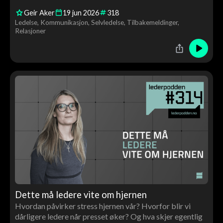
bjørnetjeneste ved å pakke inn budskapet sitt. En
Geir Aker
19
jun
2026
318
praktisk samtale om kommunikasjon, krav, relasjoner og
Ledelse
Kommunikasjon
Selvledelse
Tilbakemeldinger
ledelse i hverdagen.
Relasjoner
Dette må ledere vite om hjernen
Hvordan påvirker stress hjernen vår? Hvorfor blir vi
dårligere ledere når presset øker? Og hva skjer egentlig