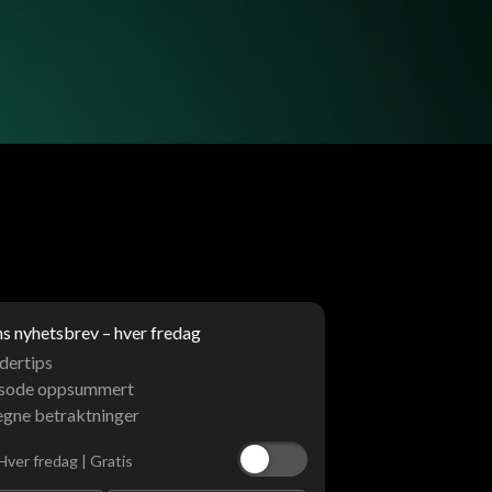
 nyhetsbrev – hver fredag
dertips
isode oppsummert
egne betraktninger
Hver fredag | Gratis