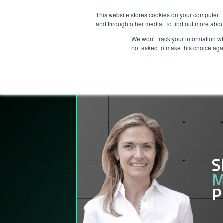
This website stores cookies on your computer. 
Services
and through other media. To find out more abou
We won't track your information whe
not asked to make this choice aga
Lederpodden
10
nov
2023
199
De