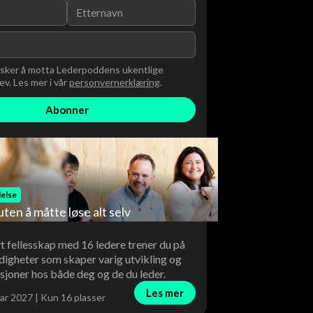
nsker å motta Lederpoddens ukentlige
v. Les mer i vår
personvernerklæring
.
else
uten å måtte løse alt selv
vt fellesskap med 16 ledere trener du på
digheter som skaper varig utvikling og
sjoner hos både deg og de du leder.
Les mer
ar 2027 | Kun 16 plasser