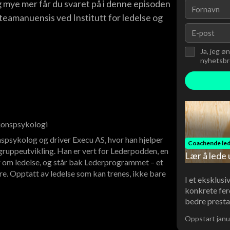
 mye mer får du svaret på i denne episoden
eamanuensis ved Institutt for ledelse og
Ja, jeg ø
nyhetsbre
sjonspsykologi
spsykolog og driver Execu AS, hvor han hjelper
Coachende led
ruppeutvikling. Han er vert for Lederpodden, en
Lær å lede 
 om ledelse, og står bak Lederprogrammet – et
re. Opptatt av ledelse som kan trenes, ikke bare
I et eksklusi
konkrete fer
bedre presta
Oppstart janu