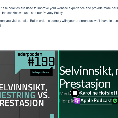
These cookies are used to improve your website experience and provide more perso
Customer stories
The Leadership Podcast
Abo
t the cookies we use, see our Privacy Policy.
n you visit our site. But in order to comply with your preferences, we'll have to use 
in.
l
Selvinnsikt,
Prestasjon
Karoline Hofslet
Med:
Apple Podcast
Hør på: