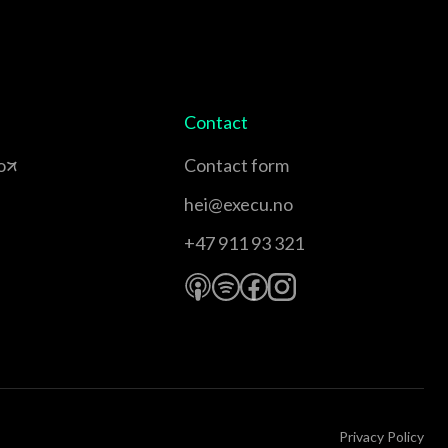
Contact
o
Contact form
hei@execu.no
+47 911 93 321
Privacy Policy