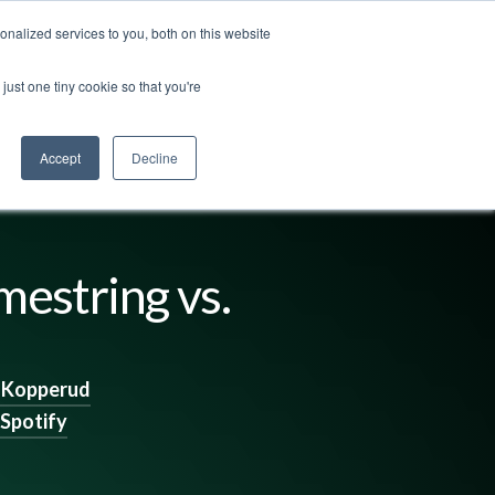
nalized services to you, both on this website
ut us
Log in
Contact us
🇬🇧 English
just one tiny cookie so that you're
Accept
Decline
 mestring vs.
t Kopperud
Spotify