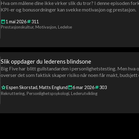
Hva om målene dine ikke virker slik du tror? I denne episoden for
KPI-er og bonusordninger kan svekke motivasjon og prestasjon.
1
mai
2026
311
Prestasjonskultur
Motivasjon
Ledelse
Slik oppdager du lederens blindsone
Big Five har blitt gullstandarden i personlighetstesting. Men hva
overser det som faktisk skaper risiko når noen får makt, budsjett 
Espen Skorstad
Matts Englund
6
mar
2026
303
Rekruttering
Personlighetspsykologi
Lederutvikling