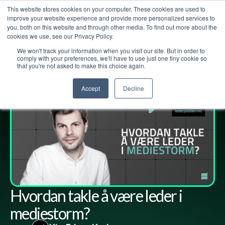
This website stores cookies on your computer. These cookies are used to
improve your website experience and provide more personalized services to
you, both on this website and through other media. To find out more about the
cookies we use, see our Privacy Policy.
We won't track your information when you visit our site. But in order to
Lederpodden
1
jun
2023
176
Del
comply with your preferences, we'll have to use just one tiny cookie so
that you're not asked to make this choice again.
Accept
Decline
Hvordan takle å være leder i
mediestorm?