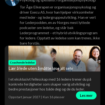
Tor Åge Eikerapen er organisasjonspsykolog og
driver Execu AS, hvor han hjelper virksomheter
med leder- og ledergruppeutvikling. Han er vert
for Lederpodden, en av Norges mest lyttede
podcaster om ledelse, og står bak
Lederprogrammet – et hybrid utviklingsprogram
for ledere. Opptatt av ledelse som kan trenes, ikke
bare forstås.
Coachende ledelse
Lær å lede uten å måtte løse alt selv
I et eksklusivt fellesskap med 16 ledere trener du på
konkrete ferdigheter som skaper varig utvikling og
bedre prestasjoner hos både deg og de du leder.
Les mer
Oppstart januar 2027 | Kun 16 plasser