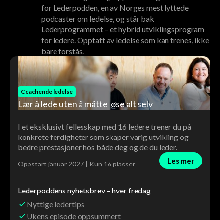
for Lederpodden, en av Norges mest lyttede
podcaster om ledelse, og står bak
Lederprogrammet – et hybrid utviklingsprogram
for ledere. Opptatt av ledelse som kan trenes, ikke
bare forstås.
Coachende ledelse
Lær å lede uten å måtte løse alt selv
I et eksklusivt fellesskap med 16 ledere trener du på
konkrete ferdigheter som skaper varig utvikling og
bedre prestasjoner hos både deg og de du leder.
Les mer
Oppstart januar 2027 | Kun 16 plasser
Lederpoddens nyhetsbrev – hver fredag
Nyttige ledertips
Ukens episode oppsummert