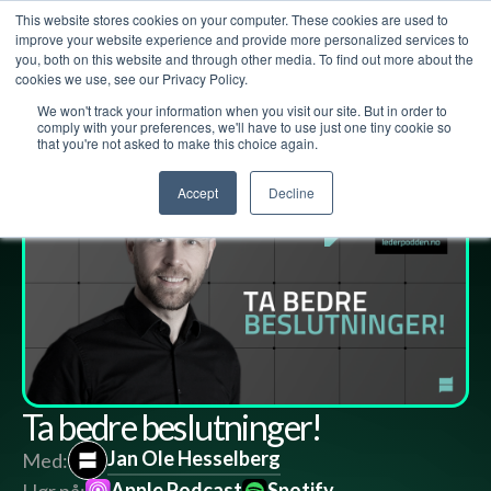
This website stores cookies on your computer. These cookies are used to
improve your website experience and provide more personalized services to
you, both on this website and through other media. To find out more about the
cookies we use, see our Privacy Policy.
We won't track your information when you visit our site. But in order to
Lederpodden
17
jun
2022
125
Del
comply with your preferences, we'll have to use just one tiny cookie so
that you're not asked to make this choice again.
Accept
Decline
Ta bedre beslutninger!
Jan Ole Hesselberg
Med:
Apple Podcast
Spotify