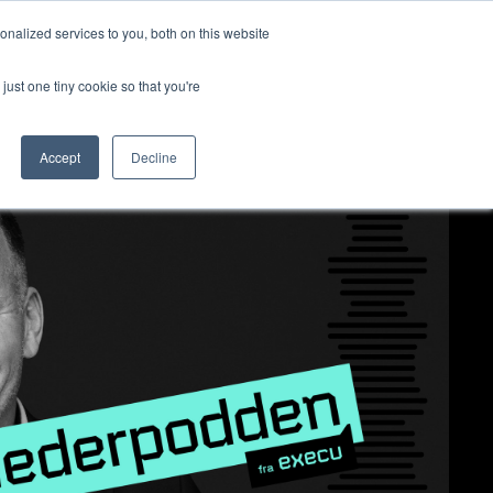
nalized services to you, both on this website
ss
Logg inn
Kontakt oss
🇳🇴 Norsk
just one tiny cookie so that you're
Accept
Decline