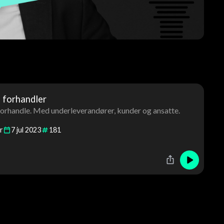
e forhandler
 forhandle. Med underleverandører, kunder og ansatte.
r
7
jul
2023
181