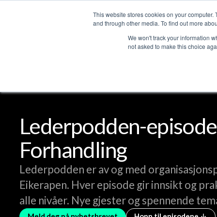
This website stores cookies on your computer. 
T
and through other media. To find out more abou
We won't track your information whe
not asked to make this choice aga
Lederpodden
Del
Lederpodden-episode
Forhandling
Lederpodden er av og med organisasjons
Eikerapen. Hver episode gir innsikt og pra
alle nivåer. Nye gjester og spennende tem
Meld deg på nyhetsbrevet
Hopp til episodene