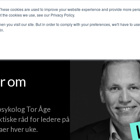
These cookies are used to improve your website experience and provide more perso
jenester
Kundehistorier
Lederpodden
Om o
t the cookies we use, see our Privacy Policy.
n you visit our site. But in order to comply with your preferences, we'll have to use 
in.
r om
psykolog Tor Åge
ktiske råd for ledere på
aer hver uke.