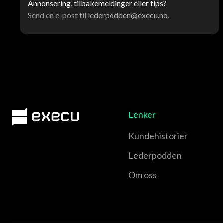
Annonsering, tilbakemeldinger eller tips?
Send en e-post til
lederpodden@execu.no
.
Lenker
Kundehistorier
Lederpodden
Om oss