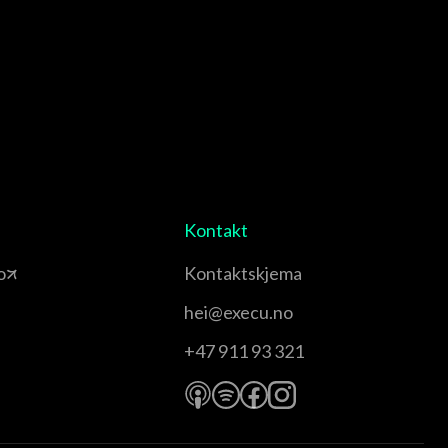
Kontakt
o
Kontaktskjema
hei@execu.no
+47 911 93 321