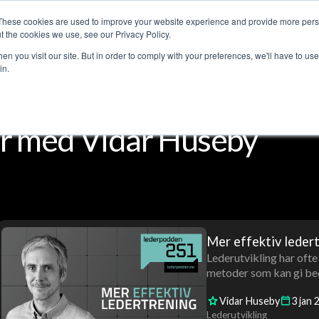
These cookies are used to improve your website experience and provide more perso
jenester
Kundehistorier
Lederpodden
Om o
t the cookies we use, see our Privacy Policy.
n you visit our site. But in order to comply with your preferences, we'll have to use 
in.
r med Vidar Huseby
Mer effektiv leder
Lederutvikling har ofte
metoder som kan gi bed
Vidar Huseby
3
jan
Lederutvikling