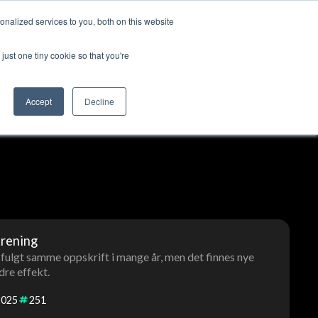
nalized services to you, both on this website
ss
Logg inn
Kontakt oss
🇳🇴 Norsk
just one tiny cookie so that you're
Accept
Decline
trening
 fulgt samme oppskrift i mange år, men det finnes nye
re effekt.
2025
251