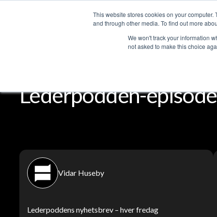
This website stores cookies on your computer. 
T
and through other media. To find out more abou
We won't track your information whe
not asked to make this choice aga
Lederpodden
Del
Lederpodden-episode
Vidar Huseby
Lederpoddens nyhetsbrev – hver fredag