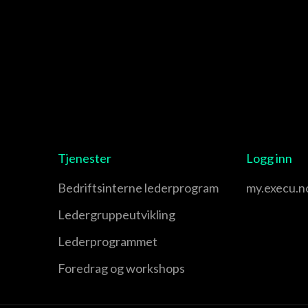
Tjenester
Logg inn
Bedriftsinterne lederprogram
my.execu.n
Leder­gruppe­utvikling
Leder­programmet
Foredrag og workshops