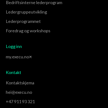
Bedriftsinterne lederprogram
Leder­gruppe­utvikling
Leder­programmet
Foredrag og workshops
Logg inn
my.execu.no
Kontakt
Kontaktskjema
hei@execu.no
+47 911 93 321