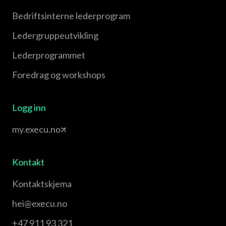
Bedriftsinterne lederprogram
Leder­gruppe­utvikling
Leder­programmet
Foredrag og workshops
Logg inn
my.execu.no
Kontakt
Kontaktskjema
hei@execu.no
+47 911 93 321