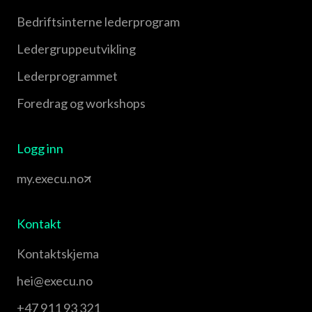
Bedriftsinterne lederprogram
Leder­gruppe­utvikling
Leder­programmet
Foredrag og workshops
Logg inn
my.execu.no
Kontakt
Kontaktskjema
hei@execu.no
+47 911 93 321