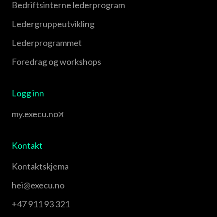
Bedriftsinterne lederprogram
Leder­gruppe­utvikling
Leder­programmet
Foredrag og workshops
Logg inn
my.execu.no
Kontakt
Kontaktskjema
hei@execu.no
+47 911 93 321