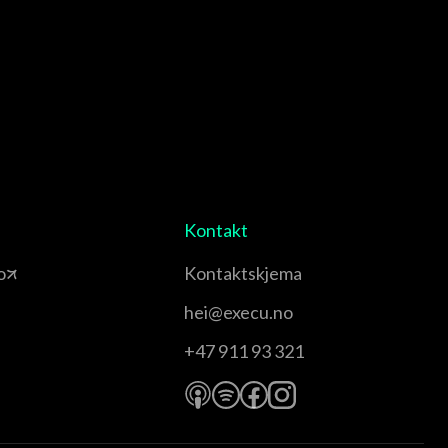
Kontakt
o
Kontaktskjema
hei@execu.no
+47 911 93 321