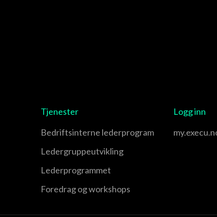
Tjenester
Logg inn
Bedriftsinterne lederprogram
my.execu.n
Leder­gruppe­utvikling
Leder­programmet
Foredrag og workshops