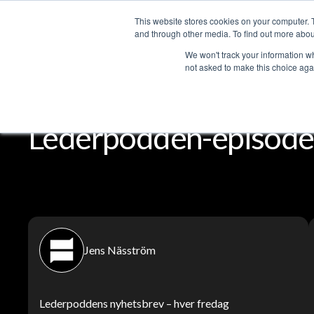
This website stores cookies on your computer. 
T
and through other media. To find out more abou
We won't track your information whe
not asked to make this choice aga
Lederpodden
Del
Lederpodden-episode
Jens Näsström
Lederpoddens nyhetsbrev – hver fredag