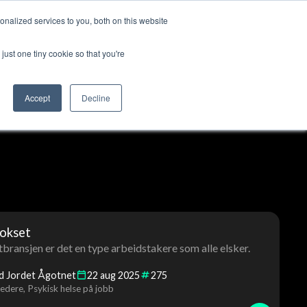
nalized services to you, both on this website
ss
Logg inn
Kontakt oss
🇳🇴 Norsk
just one tiny cookie so that you're
Accept
Decline
dokset
bransjen er det en type arbeidstakere som alle elsker.
id Jordet Ågotnet
22
aug
2025
275
ledere
Psykisk helse på jobb