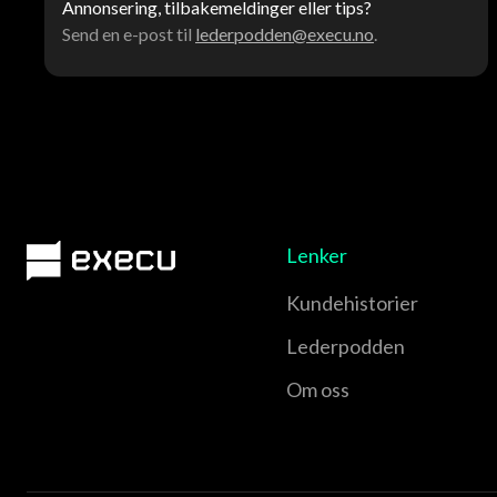
Annonsering, tilbakemeldinger eller tips?
Send en e-post til
lederpodden@execu.no
.
Lenker
Kundehistorier
Lederpodden
Om oss