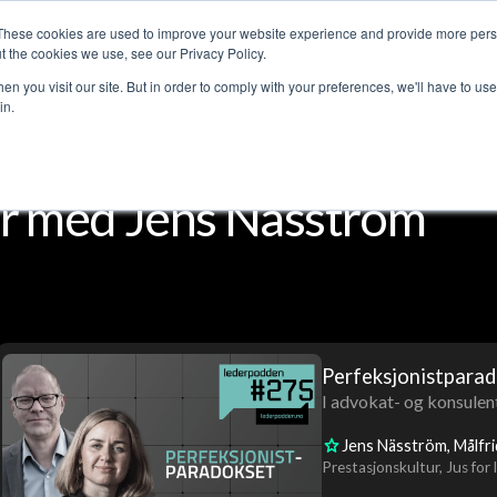
These cookies are used to improve your website experience and provide more perso
jenester
Kundehistorier
Lederpodden
Om o
t the cookies we use, see our Privacy Policy.
n you visit our site. But in order to comply with your preferences, we'll have to use 
in.
r med Jens Näsström
Perfeksjonistpara
I advokat- og konsulent
Jens Näsström
Målfr
Prestasjonskultur
Jus for 