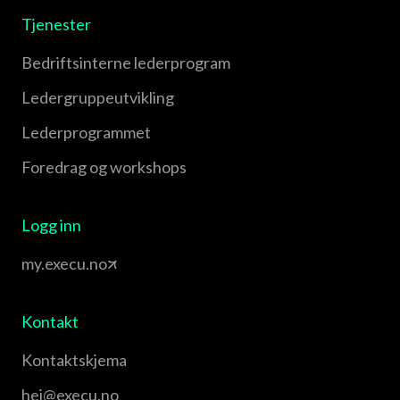
Tjenester
Bedriftsinterne lederprogram
Leder­gruppe­utvikling
Leder­programmet
Foredrag og workshops
Logg inn
my.execu.no
Kontakt
Kontaktskjema
hei@execu.no