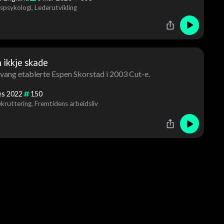
spsykologi
Lederutvikling
n ikkje skade
ng etablerte Espen Skorstad i 2003 Cut-e.
es
2022
150
kruttering
Fremtidens arbeidsliv