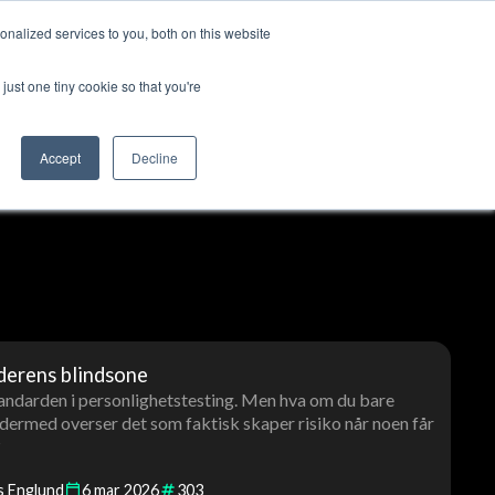
nalized services to you, both on this website
ss
Logg inn
Kontakt oss
🇳🇴 Norsk
just one tiny cookie so that you're
Accept
Decline
ederens blindsone
standarden i personlighetstesting. Men hva om du bare
 dermed overser det som faktisk skaper risiko når noen får
?
s Englund
6
mar
2026
303