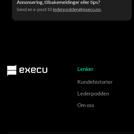
Annonsering, tilbakemeldinger eller tips?
Send en e-post til
lederpodden@execu.no
.
Lenker
Kundehistorier
Lederpodden
Om oss