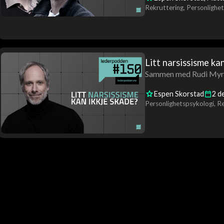
Rekruttering
Personlighet
Litt narsissisme ka
Sammen med Rudi Myrva
Espen Skorstad
2
d
Personlighetspsykologi
Re