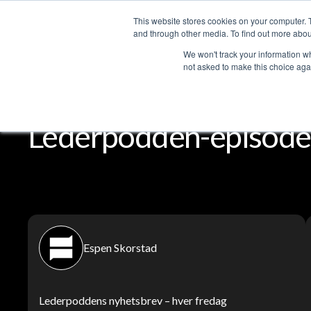
This website stores cookies on your computer. 
T
and through other media. To find out more abou
We won't track your information whe
not asked to make this choice aga
Lederpodden
Del
Lederpodden-episode
Espen Skorstad
Lederpoddens nyhetsbrev – hver fredag