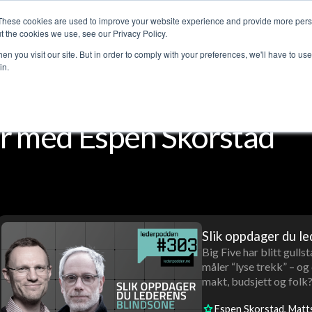
These cookies are used to improve your website experience and provide more perso
jenester
Kundehistorier
Lederpodden
Om o
t the cookies we use, see our Privacy Policy.
n you visit our site. But in order to comply with your preferences, we'll have to use 
in.
r med Espen Skorstad
Slik oppdager du l
Big Five har blitt gull
måler “lyse trekk” – og
makt, budsjett og folk
Espen Skorstad
Matt