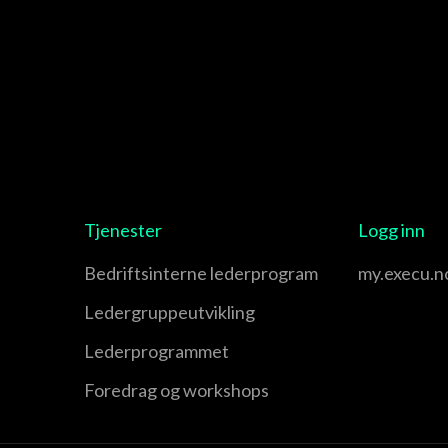
Tjenester
Logg inn
Bedriftsinterne lederprogram
my.execu.n
Leder­gruppe­utvikling
Leder­programmet
Foredrag og workshops