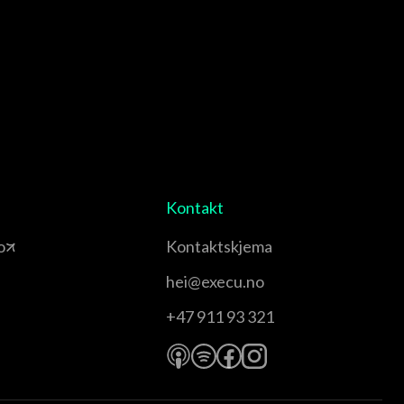
Kontakt
o
Kontaktskjema
hei@execu.no
+47 911 93 321