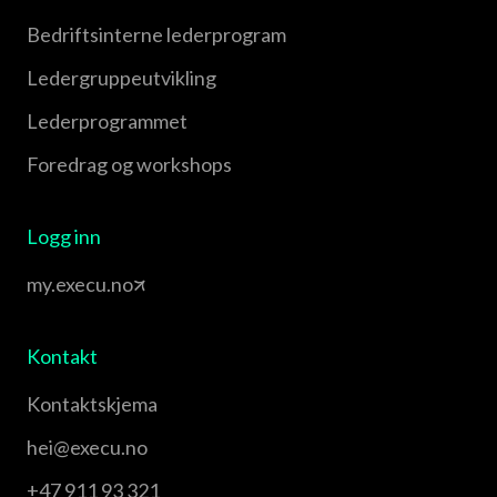
Bedriftsinterne lederprogram
Leder­gruppe­utvikling
Leder­programmet
Foredrag og workshops
Logg inn
my.execu.no
Kontakt
Kontaktskjema
hei@execu.no
+47 911 93 321