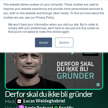
This website stores cookies on your computer. These cookies are used to
improve your website experience and provide more personalized services to
you, both on this website and through other media. To find out more about the
cookies we use, see our Privacy Policy.
We won't track your information when you visit our site. But in order to
Lederpodden
19
nov
2021
95
Del
comply with your preferences, we'll have to use just one tiny cookie so
that you're not asked to make this choice again.
Accept
Decline
Derfor skal du ikke bli gründer
Lucas Weldeghebriel
Med:
Apple Podcast
Spotify