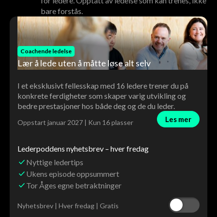
for ledere. Opptatt av ledelse som kan trenes, ikke
bare forstås.
Coachende ledelse
Lær å lede uten å måtte løse alt selv
I et eksklusivt fellesskap med 16 ledere trener du på
konkrete ferdigheter som skaper varig utvikling og
bedre prestasjoner hos både deg og de du leder.
Les mer
Oppstart januar 2027 | Kun 16 plasser
Lederpoddens nyhetsbrev – hver fredag
Nyttige ledertips
Ukens episode oppsummert
Tor Åges egne betraktninger
Nyhetsbrev | Hver fredag | Gratis