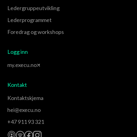
Leder­gruppe­utvikling
Leder­programmet
Foredrag og workshops
Logg inn
my.execu.no
Kontakt
Kontaktskjema
hei@execu.no
+47 911 93 321