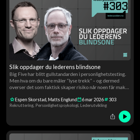
Slik oppdager du lederens blindsone
Big Five har blitt gullstandarden i personlighetstesting.
Men hva om du bare måler “lyse trekk” – og dermed
overser det som faktisk skaper risiko når noen får makt,
budsjett og folk?
Espen Skorstad
Matts Englund
6
mar
2026
303
Rekruttering
Personlighetspsykologi
Lederutvikling