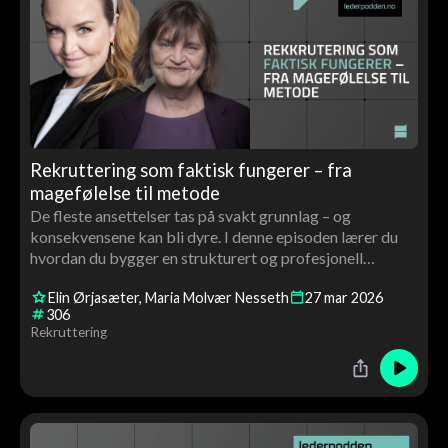
Rekruttering som faktisk fungerer – fra
magefølelse til metode
De fleste ansettelser tas på svakt grunnlag – og
konsekvensene kan bli dyre. I denne episoden lærer du
hvordan du bygger en strukturert og profesjonell
rekrutteringsprosess, unngår de vanligste feilene og øker
Elin Ørjasæter
Maria Molvær Nesseth
27
mar
2026
sannsynligheten for å ansette riktig kandidat.
306
Rekruttering