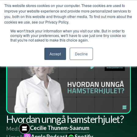
This website stores cookies on your computer. These cookies are used to
improve your website experience and provide more personalized services to
you, both on this website and through other media. To find out more about the
cookies we use, see our Privacy Policy.
We won't track your information when you visit our site. But in order to
Lederpodden
5
aug
2021
80
Del
comply with your preferences, we'll have to use just one tiny cookie so
that you're not asked to make this choice again.
Accept
Decline
Hvordan unngå hamsterhjulet?
Cecilie Thunem-Saanum
Med:
Apple Podcast
Spotify