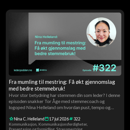
Fra mumling til mestring: Få økt gjennomslag
med bedre stemmebruk!
Hvor stor betydning har stemmen din som leder? I denne
episoden snakker Tor Åge med stemmecoach og
logoped Nina Helleland om hvordan pust, tempo og
stemmeleie påvirker tillit, autoritet og gjennomslag. Du
Nina C. Helleland
17
jul
2026
322
får konkrete råd og en live stemmecoaching av Tor Åge
Kommunikasjon
Kommunikasjonsferdigheter
underveis.
Presentasjon og formidling
Stressmestring