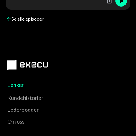
Se alle episoder
Lenker
Kundehistorier
Lederpodden
Om oss