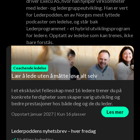
driver Execu AS, hvor han hjelper virksomheter
med leder- og ledergruppeutvikling. Han er vert
for Lederpodden, en av Norges mest lyttede
podcaster om ledelse, og står bak
Lederprogrammet – et hybrid utviklingsprogram
for ledere. Opptatt av ledelse som kan trenes, ikke
bare forstås.
Coachende ledelse
Lær å lede uten å måtte løse alt selv
I et eksklusivt fellesskap med 16 ledere trener du på
konkrete ferdigheter som skaper varig utvikling og
bedre prestasjoner hos både deg og de du leder.
Les mer
Oppstart januar 2027 | Kun 16 plasser
Lederpoddens nyhetsbrev – hver fredag
Nyttige ledertips