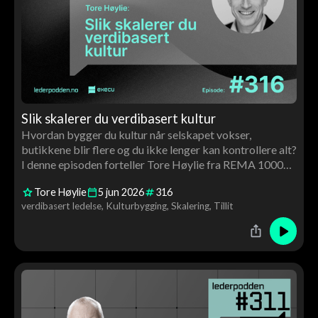
Slik skalerer du verdibasert kultur
Hvordan bygger du kultur når selskapet vokser,
butikkene blir flere og du ikke lenger kan kontrollere alt?
I denne episoden forteller Tore Høylie fra REMA 1000
hvordan de jobber med verdibasert ledelse, tillit og
Tore Høylie
5
jun
2026
316
struktur for å skalere kultur i stor skala. Samtalen handler
verdibasert ledelse
Kulturbygging
Skalering
Tillit
også om franchising, lederutvikling, AI og hvorfor
Harvard Business School bruker REMA som case.