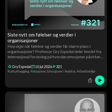
Siste nytt om følelser og verdier i
organisasjoner
Hva skjer når følelser og verdier får større plass i
organisasjoner? Professor Gry Espedal deler innsikt fra
internasjonal forskning på hvordan emosjoner påvirker
ledelse, kultur, motivasjon og endringsarbeid – og
Gry Espedal
10
jul
2026
321
hvorfor verdiarbeid handler om langt mer enn ord på
Kulturbygging
Relasjoner
Emosjoner i ledelse
Arbeidsmiljø
veggen.