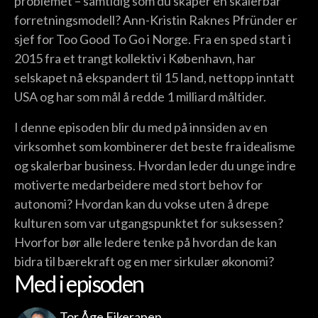
problemet – samtidig som du skaper en skalerbar
forretningsmodell? Ann-Kristin Raknes Pfründer er
sjef for Too Good To Go i Norge. Fra en sped start i
2015 fra et trangt kollektiv i København, har
selskapet nå ekspandert til 15 land, nettopp inntatt
USA og har som mål å redde 1 milliard måltider.
I denne episoden blir du med på innsiden av en
virksomhet som kombinerer det beste fra idealisme
og skalerbar business. Hvordan leder du unge indre
motiverte medarbeidere med stort behov for
autonomi? Hvordan kan du vokse uten å drepe
kulturen som var utgangspunktet for suksessen?
Hvorfor bør alle ledere tenke på hvordan de kan
bidra til bærekraft og en mer sirkulær økonomi?
Med i episoden
Tor Åge Eikerapen