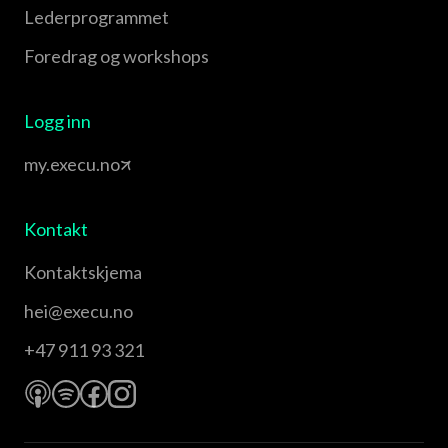
Leder­programmet
Foredrag og workshops
Logg inn
my.execu.no
Kontakt
Kontaktskjema
hei@execu.no
+47 911 93 321