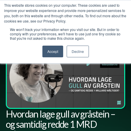
This website stores cookies on your computer. These cookies are used to
improve your website experience and provide more personalized services to
you, both on this website and through other media. To find out more about the
cookies we use, see our Privacy Policy.
We won't track your information when you visit our site. But in order to
Lederpodden
9
apr
2021
62
Del
comply with your preferences, we'll have to use just one tiny cookie so
that you're not asked to make this choice again.
Accept
Decline
Hvordan lage gull av gråstein –
og samtidig redde 1 MRD