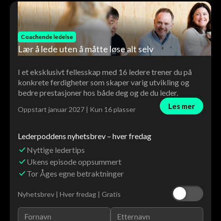
Coachende ledelse
Lær å lede uten å måtte løse alt selv
I et eksklusivt fellesskap med 16 ledere trener du på
konkrete ferdigheter som skaper varig utvikling og
bedre prestasjoner hos både deg og de du leder.
Les mer
Oppstart januar 2027 | Kun 16 plasser
Lederpoddens nyhetsbrev – hver fredag
Nyttige ledertips
Ukens episode oppsummert
Tor Åges egne betraktninger
Nyhetsbrev | Hver fredag | Gratis