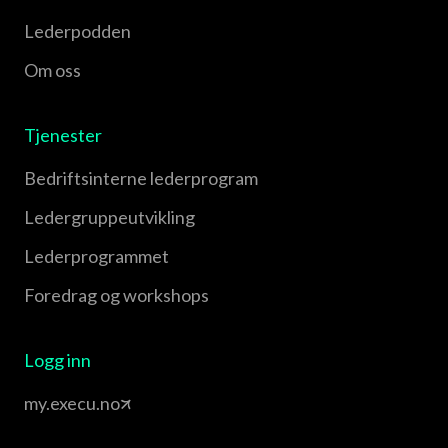
Lederpodden
Om oss
Tjenester
Bedriftsinterne lederprogram
Leder­gruppe­utvikling
Leder­programmet
Foredrag og workshops
Logg inn
my.execu.no