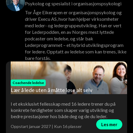
Psykolog og spesialist i organisasjonspsykologi
Tor Åge Eikerapen er organisasjonspsykolog og
driver Execu AS, hvor han hjelper virksomheter
med leder- og ledergruppeutvikling. Han er vert
for Lederpodden, en av Norges mest lyttede
podcaster om ledelse, og står bak
Lederprogrammet – et hybrid utviklingsprogram
for ledere. Opptatt av ledelse som kan trenes, ikke
bare forstås.
Coachende ledelse
Lær å lede uten å måtte løse alt selv
I et eksklusivt fellesskap med 16 ledere trener du på
konkrete ferdigheter som skaper varig utvikling og
bedre prestasjoner hos både deg og de du leder.
Les mer
Oppstart januar 2027 | Kun 16 plasser