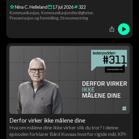
stemmeleie påvirker tillit, autoritet og gjennomslag. Du
Nina C. Helleland
17
jul
2026
322
får konkrete råd og en live stemmecoaching av Tor Åge
Kommunikasjon
Kommunikasjonsferdigheter
underveis.
Presentasjon og formidling
Stressmestring
Derfor virker ikke målene dine
Hva om målene dine ikke virker slik du tror? I denne
episoden forklarer Bård Kuvaas hvorfor rigide mål, KPI-