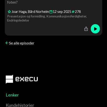
foten?
Joar Haga
Bård Norheim
12
sep
2025
278
Presentasjon og formidling
Kommunikasjonsferdigheter
Endringsledelse
Se alle episoder
Lenker
Kundehistorier