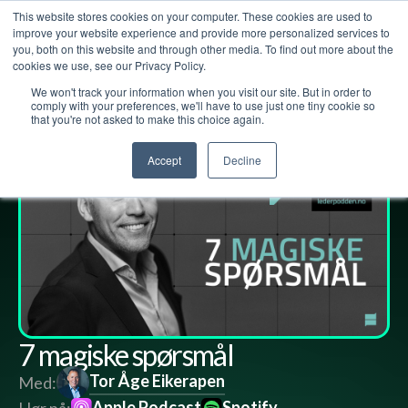
This website stores cookies on your computer. These cookies are used to
improve your website experience and provide more personalized services to
you, both on this website and through other media. To find out more about the
cookies we use, see our Privacy Policy.
We won't track your information when you visit our site. But in order to
Lederpodden
27
jan
2023
158
Del
comply with your preferences, we'll have to use just one tiny cookie so
that you're not asked to make this choice again.
Accept
Decline
7 magiske spørsmål
Tor Åge Eikerapen
Med:
Apple Podcast
Spotify