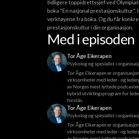
tidligere toppidrettssjef ved Olympia
boka "En nasjonal prestasjonskultur". 
verktøyene fra boka. Og du får konkr
prestasjonskultur i din organisasjon.
Med i episoden
Tor Åge Eikerapen
Psykolog og spesialist i organisa
Tor Åge Eikerapen er organisasjon
virksomheter med leder- og lederg
av Norges mest lyttede podcaster
hybrid utviklingsprogram for lede
forstås.
Tor Åge Eikerapen
Psykolog og spesialist i organisa
Tor Åge Eikerapen er organisasjon
virksomheter med leder- og lederg
av Norges mest lyttede podcaster