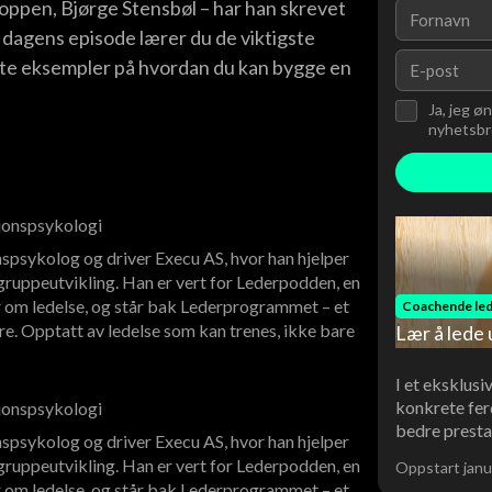
toppen, Bjørge Stensbøl – har han skrevet
I dagens episode lærer du de viktigste
ete eksempler på hvordan du kan bygge en
Ja, jeg ø
nyhetsbre
sjonspsykologi
spsykolog og driver Execu AS, hvor han hjelper
ruppeutvikling. Han er vert for Lederpodden, en
 om ledelse, og står bak Lederprogrammet – et
Coachende led
re. Opptatt av ledelse som kan trenes, ikke bare
Lær å lede 
I et eksklusi
konkrete fer
sjonspsykologi
bedre presta
spsykolog og driver Execu AS, hvor han hjelper
ruppeutvikling. Han er vert for Lederpodden, en
Oppstart janu
 om ledelse, og står bak Lederprogrammet – et