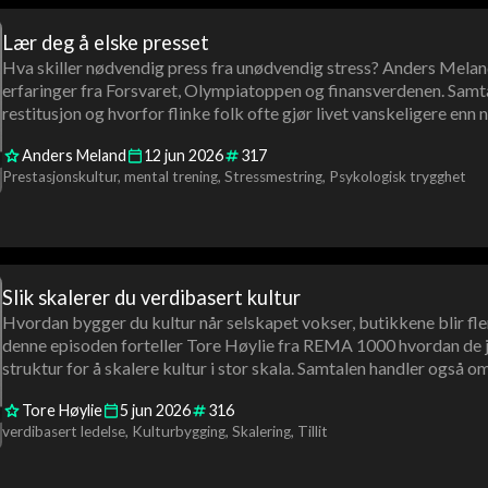
Lær deg å elske presset
Hva skiller nødvendig press fra unødvendig stress? Anders Meland
erfaringer fra Forsvaret, Olympiatoppen og finansverdenen. Samta
restitusjon og hvorfor flinke folk ofte gjør livet vanskeligere enn
Anders Meland
12
jun
2026
317
Prestasjonskultur
mental trening
Stressmestring
Psykologisk trygghet
Slik skalerer du verdibasert kultur
Hvordan bygger du kultur når selskapet vokser, butikkene blir fler
denne episoden forteller Tore Høylie fra REMA 1000 hvordan de jo
struktur for å skalere kultur i stor skala. Samtalen handler også om
Harvard Business School bruker REMA som case.
Tore Høylie
5
jun
2026
316
verdibasert ledelse
Kulturbygging
Skalering
Tillit