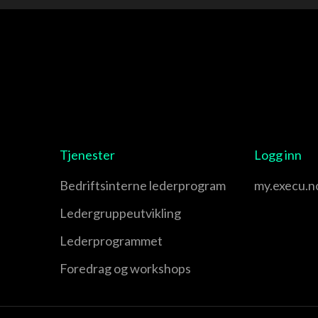
Tjenester
Logg inn
Bedriftsinterne lederprogram
my.execu.n
Leder­gruppe­utvikling
Leder­programmet
Foredrag og workshops