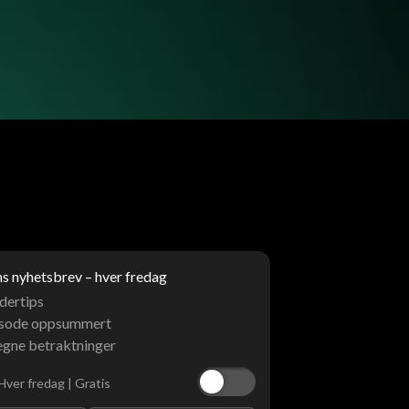
 nyhetsbrev – hver fredag
dertips
isode oppsummert
egne betraktninger
Hver fredag | Gratis