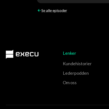
Se alle episoder
Lenker
Kundehistorier
Lederpodden
Om oss