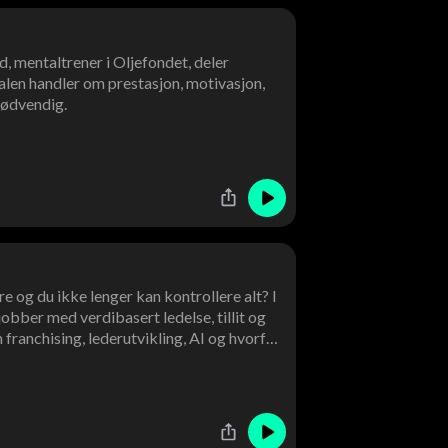
, mentaltrener i Oljefondet, deler
len handler om prestasjon, motivasjon,
 nødvendig.
e og du ikke lenger kan kontrollere alt? I
bber med verdibasert ledelse, tillit og
 franchising, lederutvikling, AI og hvorfor