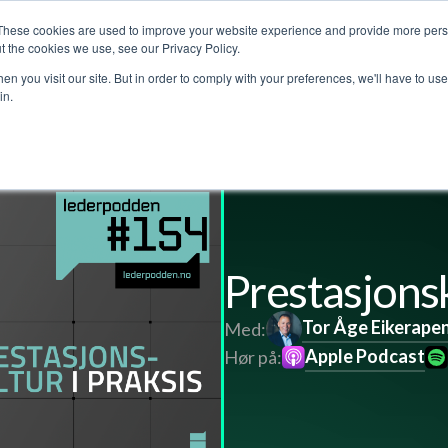
These cookies are used to improve your website experience and provide more perso
jenester
Kundehistorier
Lederpodden
Om o
t the cookies we use, see our Privacy Policy.
n you visit our site. But in order to comply with your preferences, we'll have to use 
in.
l
Prestasjonsk
Tor Åge Eikerape
Med:
Apple Podcast
Hør på: