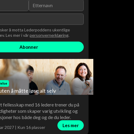
nsker å motta Lederpoddens ukentlige
v. Les mer i vår
personvernerklæring
.
else
uten å måtte løse alt selv
vt fellesskap med 16 ledere trener du på
digheter som skaper varig utvikling og
sjoner hos både deg og de du leder.
Les mer
ar 2027 | Kun 16 plasser