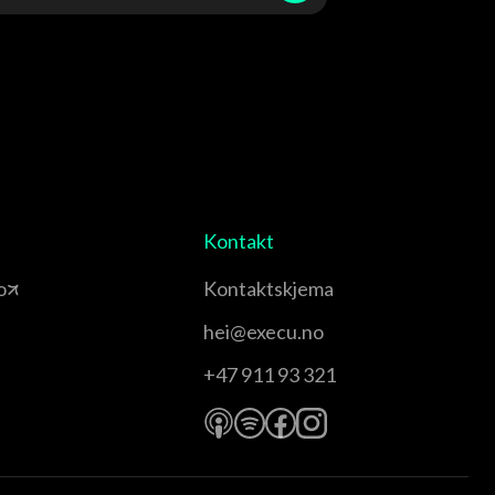
Kontakt
o
Kontaktskjema
hei@execu.no
+47 911 93 321