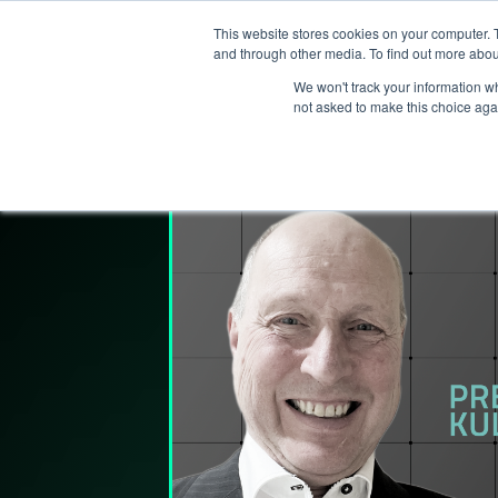
This website stores cookies on your computer. 
T
and through other media. To find out more abou
We won't track your information whe
not asked to make this choice aga
Lederpodden
29
des
2022
154
De