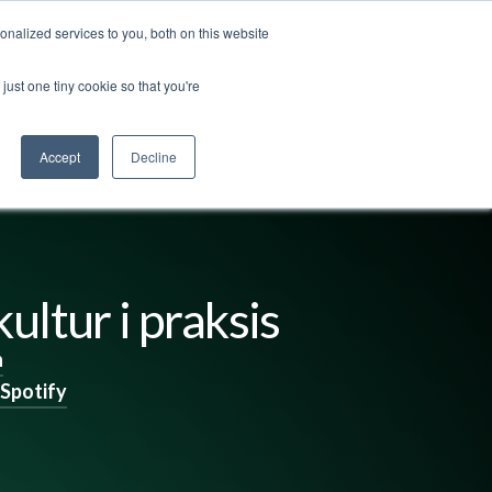
nalized services to you, both on this website
ss
Logg inn
Kontakt oss
🇳🇴 Norsk
just one tiny cookie so that you're
Accept
Decline
ultur i praksis
n
Spotify