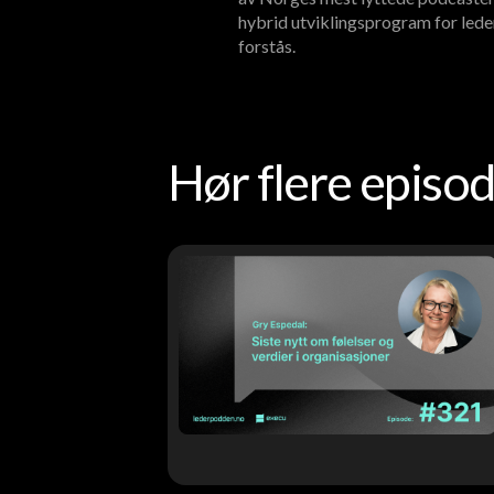
hybrid utviklingsprogram for lede
forstås.
Hør flere epis