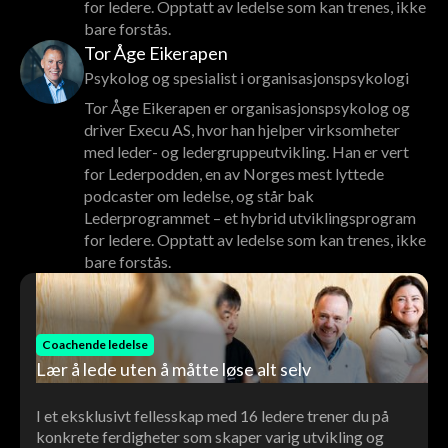
for ledere. Opptatt av ledelse som kan trenes, ikke
bare forstås.
Tor Åge Eikerapen
Psykolog og spesialist i organisasjonspsykologi
Tor Åge Eikerapen er organisasjonspsykolog og
driver Execu AS, hvor han hjelper virksomheter
med leder- og ledergruppeutvikling. Han er vert
for Lederpodden, en av Norges mest lyttede
podcaster om ledelse, og står bak
Lederprogrammet – et hybrid utviklingsprogram
for ledere. Opptatt av ledelse som kan trenes, ikke
bare forstås.
Coachende ledelse
Lær å lede uten å måtte løse alt selv
I et eksklusivt fellesskap med 16 ledere trener du på
konkrete ferdigheter som skaper varig utvikling og