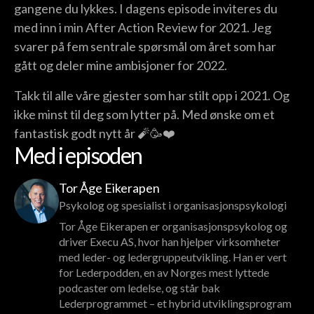
gangene du lykkes. I dagens episode inviteres du
med inn i min After Action Review for 2021. Jeg
svarer på fem sentrale spørsmål om året som har
gått og deler mine ambisjoner for 2022.
Takk til alle våre gjester som har stilt opp i 2021. Og
ikke minst til deg som lytter på. Med ønske om et
fantastisk godt nytt år 🧨🥳❤️
Med i episoden
Tor Åge Eikerapen
Psykolog og spesialist i organisasjonspsykologi
Tor Åge Eikerapen er organisasjonspsykolog og
driver Execu AS, hvor han hjelper virksomheter
med leder- og ledergruppeutvikling. Han er vert
for Lederpodden, en av Norges mest lyttede
podcaster om ledelse, og står bak
Lederprogrammet – et hybrid utviklingsprogram