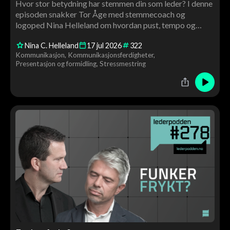
Hvor stor betydning har stemmen din som leder? I denne
episoden snakker Tor Åge med stemmecoach og
logoped Nina Helleland om hvordan pust, tempo og
stemmeleie påvirker tillit, autoritet og gjennomslag. Du
Nina C. Helleland
17
jul
2026
322
får konkrete råd og en live stemmecoaching av Tor Åge
Kommunikasjon
Kommunikasjonsferdigheter
underveis.
Presentasjon og formidling
Stressmestring