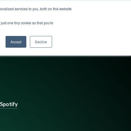
nalized services to you, both on this website
ss
Logg inn
Kontakt oss
🇳🇴 Norsk
just one tiny cookie so that you're
Accept
Decline
Spotify