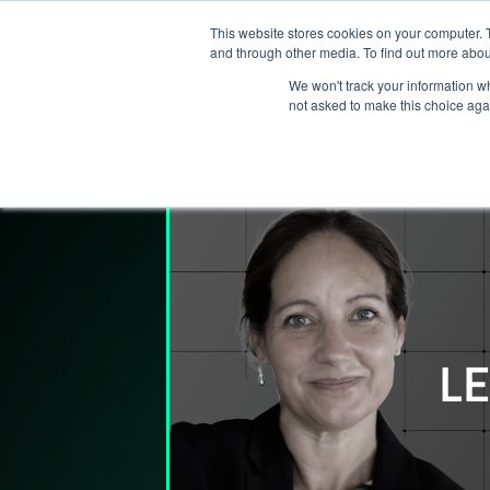
This website stores cookies on your computer. 
T
and through other media. To find out more abou
We won't track your information whe
not asked to make this choice aga
Lederpodden
15
okt
2021
90
Del