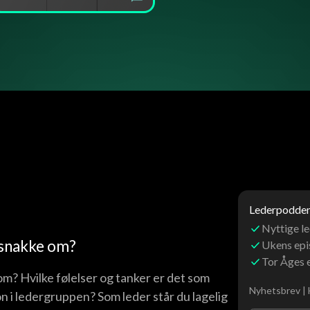
Lederpoddens
Nyttige le
å snakke om?
Ukens ep
Tor Åges 
om? Hvilke følelser og tanker er det som
Nyhetsbrev | 
 i ledergruppen? Som leder står du lagelig