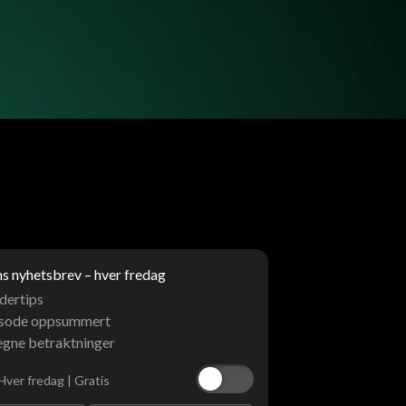
 nyhetsbrev – hver fredag
dertips
isode oppsummert
egne betraktninger
Hver fredag | Gratis