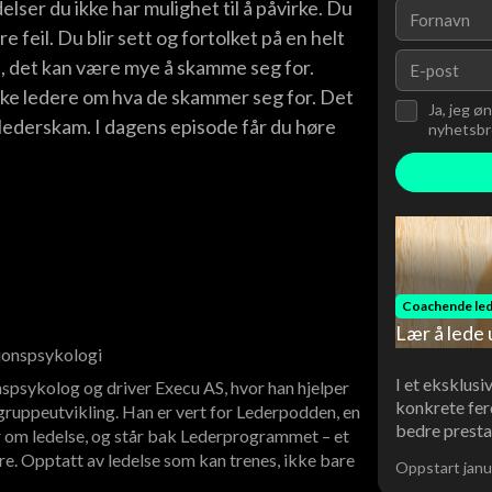
elser du ikke har mulighet til å påvirke. Du
 feil. Du blir sett og fortolket på en helt
 det kan være mye å skamme seg for.
ke ledere om hva de skammer seg for. Det
Ja, jeg ø
m lederskam. I dagens episode får du høre
nyhetsbre
Coachende led
Lær å lede 
sjonspsykologi
I et eksklusi
spsykolog og driver Execu AS, hvor han hjelper
konkrete fer
ruppeutvikling. Han er vert for Lederpodden, en
bedre presta
 om ledelse, og står bak Lederprogrammet – et
re. Opptatt av ledelse som kan trenes, ikke bare
Oppstart janu