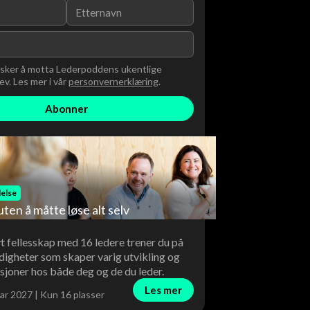
nsker å motta Lederpoddens ukentlige
v. Les mer i vår
personvernerklæring
.
else
uten å måtte løse alt selv
vt fellesskap med 16 ledere trener du på
digheter som skaper varig utvikling og
sjoner hos både deg og de du leder.
Les mer
ar 2027 | Kun 16 plasser