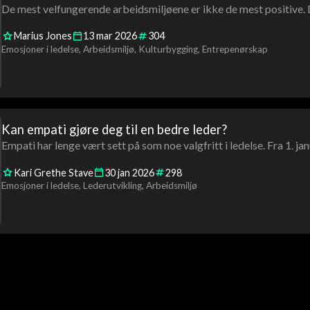
De mest velfungerende arbeidsmiljøene er ikke de mest positive. D
Marius Jones
13
mar
2026
304
Emosjoner i ledelse
Arbeidsmiljø
Kulturbygging
Entrepenørskap
Kan empati gjøre deg til en bedre leder?
Empati har lenge vært sett på som noe valgfritt i ledelse. Fra 1. jan
Kari Grethe Stave
30
jan
2026
298
Emosjoner i ledelse
Lederutvikling
Arbeidsmiljø