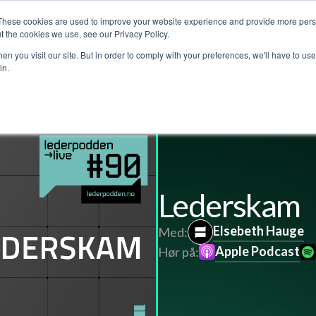
These cookies are used to improve your website experience and provide more perso
jenester
Kundehistorier
Lederpodden
Om o
t the cookies we use, see our Privacy Policy.
n you visit our site. But in order to comply with your preferences, we'll have to use 
in.
Lederskam
Elsebeth Hauge
Med:
Apple Podcast
Hør på: