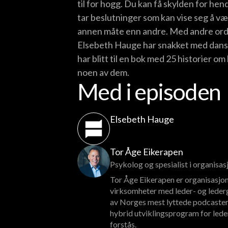
til for hogg. Du kan få skylden for hend
tar beslutninger som kan vise seg å være
annen måte enn andre. Med andre ord,
Elsebeth Hauge har snakket med dans
har blitt til en bok med 25 historier o
noen av dem.
Med i episoden
Elsebeth Hauge
Tor Åge Eikerapen
Psykolog og spesialist i organisa
Tor Åge Eikerapen er organisasjon
virksomheter med leder- og lederg
av Norges mest lyttede podcaster
hybrid utviklingsprogram for lede
forstås.