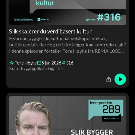
Slik skalerer du verdibasert kultur
Hvordan bygger du kultur når selskapet vokser,
butikkene blir flere og du ikke lenger kan kontrollere alt?
I denne episoden forteller Tore Høylie fra REMA 1000
hvordan de jobber med verdibasert ledelse, tillit og
Tore Høylie
5
jun
2026
316
struktur for å skalere kultur i stor skala. Samtalen handler
Kulturbygging
Skalering
Tillit
også om franchising, lederutvikling, AI og hvorfor
Harvard Business School bruker REMA som case.