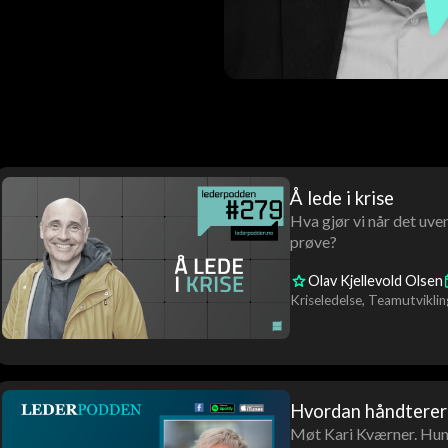
Å lede i krise
Hva gjør vi når det uven
prøve?
Olav Kjellevold Olsen
Kriseledelse
Teamutviklin
Hvordan håndterer 
Møt Kari Kværner. Hun e