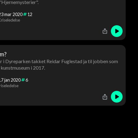
"Hjernemysterier".
23
mar
2020
12
riseledelse
rm?
r i Dyreparken takket Reidar Fuglestad ja til jobben som
s kunstmuseum i 2017.
17
jan
2020
6
iseledelse