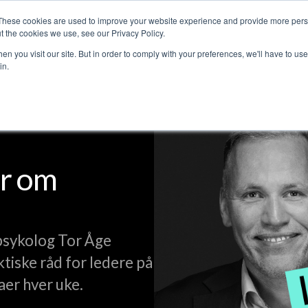
These cookies are used to improve your website experience and provide more perso
Customer stories
The Leadership Podcast
Abo
t the cookies we use, see our Privacy Policy.
n you visit our site. But in order to comply with your preferences, we'll have to use 
in.
r om
psykolog Tor Åge
ktiske råd for ledere på
aer hver uke.