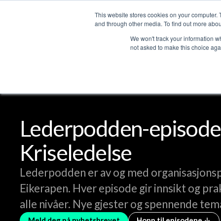
This website stores cookies on your computer. 
Services
and through other media. To find out more abou
We won't track your information whe
not asked to make this choice aga
Lederpodden
Del
Lederpodden-episode
Kriseledelse
Lederpodden er av og med organisasjons
Eikerapen. Hver episode gir innsikt og pra
alle nivåer. Nye gjester og spennende tem
Meld deg på nyhetsbrevet
Hopp til episodene