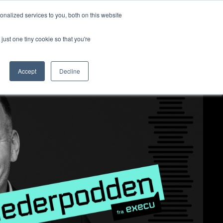
nalized services to you, both on this website
ut us
Log in
Contact us
🇬🇧 English
just one tiny cookie so that you're
Accept
Decline