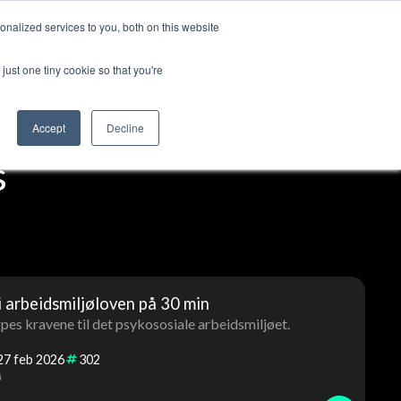
nalized services to you, both on this website
ut us
Log in
Contact us
🇬🇧 English
just one tiny cookie so that you're
Accept
Decline
s
i arbeidsmiljøloven på 30 min
rpes kravene til det psykososiale arbeidsmiljøet.
27
feb
2026
302
ø