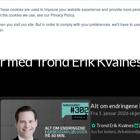
These cookies are used to improve your website experience and provide more perso
Customer stories
The Leadership Podcast
Abo
t the cookies we use, see our Privacy Policy.
n you visit our site. But in order to comply with your preferences, we'll have to use 
in.
 med Trond Erik Kvalne
Alt om endringene 
Fra 1. januar 2026 skje
Trond Erik Kvalnes
Jus for ledere
Arbeidsmilj