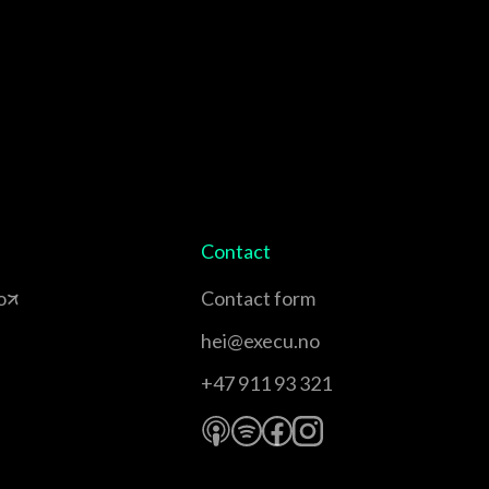
Contact
o
Contact form
hei@execu.no
+47 911 93 321