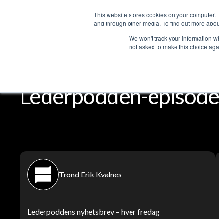
This website stores cookies on your computer. 
Services
and through other media. To find out more abou
We won't track your information whe
not asked to make this choice aga
Lederpodden
Del
Lederpodden-episoder
Trond Erik Kvalnes
Lederpoddens nyhetsbrev – hver fredag