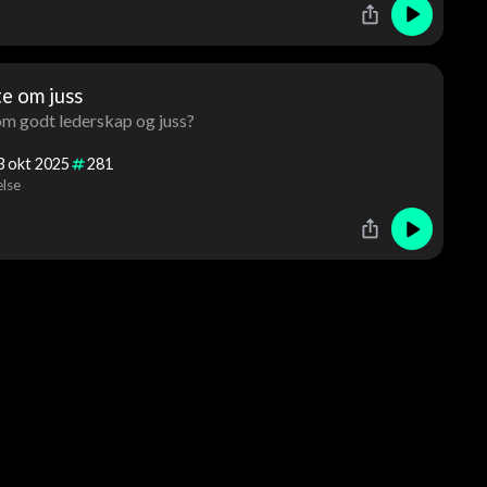
te om juss
m godt lederskap og juss?
3
okt
2025
281
else