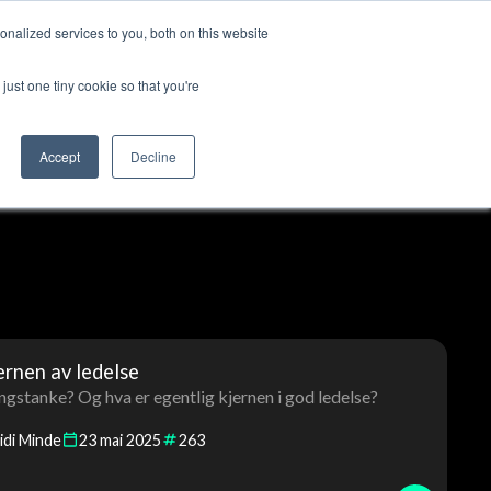
nalized services to you, both on this website
ut us
Log in
Contact us
🇬🇧 English
just one tiny cookie so that you're
Accept
Decline
rnen av ledelse
ngstanke? Og hva er egentlig kjernen i god ledelse?
idi Minde
23
mai
2025
263