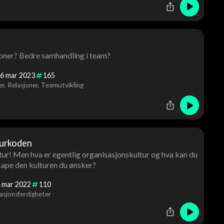
oner? Bedre samhandling i team?
6
mar
2023
165
er
Relasjoner
Teamutvikling
turkoden
tur! Men hva er egentlig organisasjonskultur og hva kan du
kape den kulturen du ønsker?
mar
2022
110
sjonsferdigheter