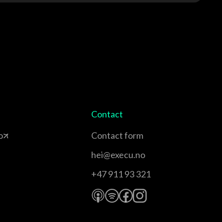
Contact
o
Contact form
hei@execu.no
+47 911 93 321