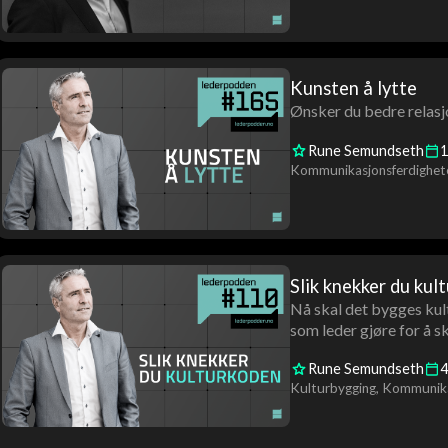
Kunsten å lytte
Ønsker du bedre relasj
Rune Semundseth
1
Kommunikasjonsferdighet
Slik knekker du kul
Nå skal det bygges kul
som leder gjøre for å s
Rune Semundseth
4
Kulturbygging
Kommunika