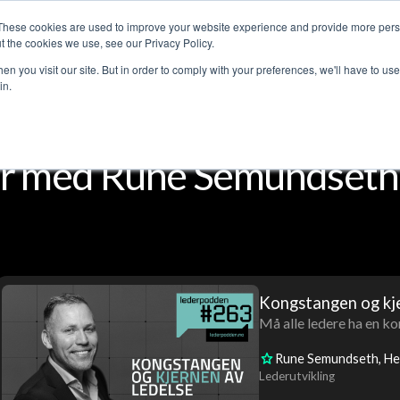
These cookies are used to improve your website experience and provide more perso
Customer stories
The Leadership Podcast
Abo
t the cookies we use, see our Privacy Policy.
n you visit our site. But in order to comply with your preferences, we'll have to use 
in.
r med Rune Semundseth
Kongstangen og kje
Må alle ledere ha en ko
Rune Semundseth
He
Lederutvikling