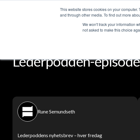
This website stores cookies on your computer. 
Services
and through other media. To find out more abou
We won't track your information whe
not asked to make this choice aga
Lederpodden
Del
Lederpodden-episode
Rune Semundseth
Lederpoddens nyhetsbrev – hver fredag