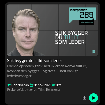
Slik bygger du tillit som leder
I denne episoden går vi ned i kjernen av hva tillit er,
hvordan den bygges – og rives – i helt vanlige
lederhverdager.
Per Nordahl
28
nov
2025
289
Psykologisk trygghet
Tillit
Relasjoner