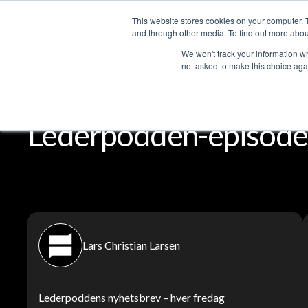
This website stores cookies on your computer. 
Services
and through other media. To find out more abou
We won't track your information whe
not asked to make this choice aga
Lederpodden
Del
Lederpodden-episoder
Lars Christian Larsen
Lederpoddens nyhetsbrev – hver fredag