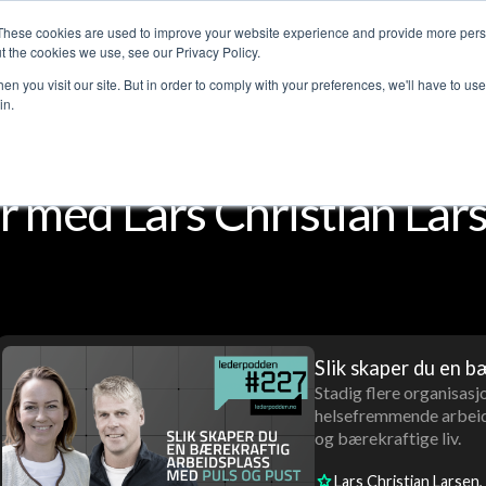
These cookies are used to improve your website experience and provide more perso
Customer stories
The Leadership Podcast
Abo
t the cookies we use, see our Privacy Policy.
n you visit our site. But in order to comply with your preferences, we'll have to use 
in.
 med Lars Christian Lar
Slik skaper du en b
Stadig flere organisas
helsefremmende arbeidsm
og bærekraftige liv.
Lars Christian Larsen