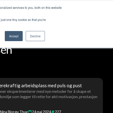
nalized services to you, both on this website
ut us
Log in
Contact us
🇬🇧 English
just one tiny cookie so that you're
Accept
Decline
sen
ærekraftig arbeidsplass med puls og pust
joner eksperimenterer med nye metoder for å skape et
iljø som legger til rette for økt motivasjon, prestasjon
Nina Bjorøy Thue
24
mai
2024
227