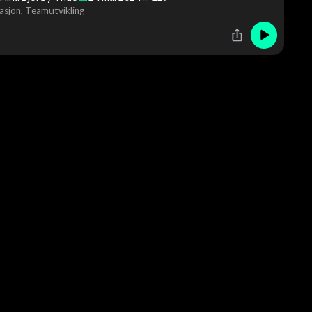
asjon
Teamutvikling