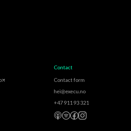
Contact
o
Contact form
hei@execu.no
+47 911 93 321