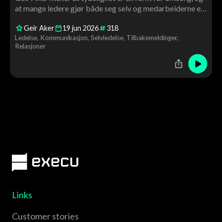
at mange ledere gjør både seg selv og medarbeiderne en
bjørnetjeneste ved å pakke inn budskapet sitt. En
Geir Aker
19
jun
2026
318
praktisk samtale om kommunikasjon, krav, relasjoner og
Ledelse
Kommunikasjon
Selvledelse
Tilbakemeldinger
ledelse i hverdagen.
Relasjoner
Links
Customer stories