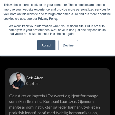
This website stores cookies on your computer. These cookies are used to
improve your website experience and provide more personalized services to
you, both on this website and through other media. To find out more about the
cookies we use, see our Privacy Policy.
We won't track your information when you visit our site. But in order to
Lederpodden
Del
comply with your preferences, we'll have to use just one tiny cookie so
that you're not asked to make this choice again.
Lederpodden-episoder med Geir
Accept
Decline
Aker
Geir Aker
Kaptein
Geir Aker er kaptein i Forsvaret og kjent for mange
som «Fenriken» fra Kompani Lauritzen. Gjennom
mange år som instruktør og leder har han utviklet en
praktisk lederfilosofi med tydelig kommunikasjon,