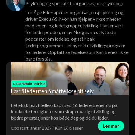
Psykolog og spesialist i organisasjonspsykologi
Tor Åge Eikerapen er organisasjonspsykolog og
driver Execu AS, hvor han hjelper virksomheter
med leder- og ledergruppeutvikling. Han er vert
for Lederpodden, en av Norges mest lyttede
podcaster om ledelse, og står bak
Lederprogrammet – et hybrid utviklingsprogram
for ledere. Opptatt av ledelse som kan trenes, ikke
bare forstås.
Coachende ledelse
Lær å lede uten å måtte løse alt selv
I et eksklusivt fellesskap med 16 ledere trener du på
konkrete ferdigheter som skaper varig utvikling og
bedre prestasjoner hos både deg og de du leder.
Les mer
Oppstart januar 2027 | Kun 16 plasser