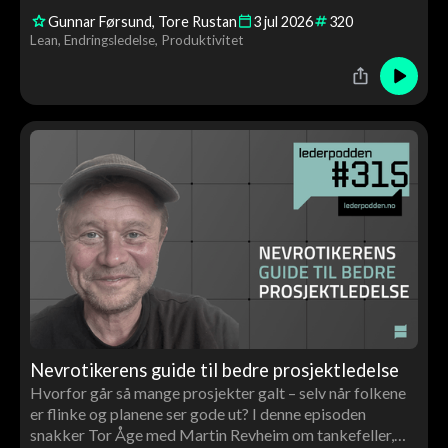
kan brukes til å skape bedre flyt, høyere kvalitet og mer
Gunnar Førsund
Tore Rustan
3
jul
2026
320
verdiskaping gjennom medarbeiderinvolvering, ledelse
Lean
Endringsledelse
Produktivitet
og kontinuerlig forbedring.
Nevrotikerens guide til bedre prosjektledelse
Hvorfor går så mange prosjekter galt – selv når folkene
er flinke og planene ser gode ut? I denne episoden
snakker Tor Åge med Martin Revheim om tankefeller,