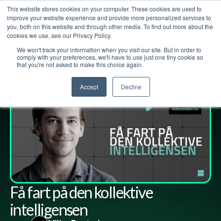
This website stores cookies on your computer. These cookies are used to
improve your website experience and provide more personalized services to
you, both on this website and through other media. To find out more about the
cookies we use, see our Privacy Policy.
We won't track your information when you visit our site. But in order to
Lederpodden
10
des
2021
98
Del
comply with your preferences, we'll have to use just one tiny cookie so
that you're not asked to make this choice again.
Accept
Decline
Få fart på den kollektive
intelligensen