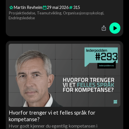
overoptimisme, trygghet i team og hvorfor god
Martin Revheim
29
mai
2026
315
prosjektledelse handler minst like mye om mennesker
Prosjektledelse
Teamutvikling
Organisasjonspsykologi
som om systemer.
Endringsledelse
Hvorfor trenger vi et felles språk for
kompetanse?
Hvor godt kjenner du egentlig kompetansen i