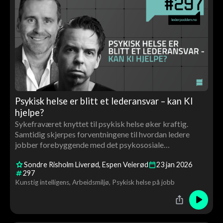
Psykisk helse er blitt et lederansvar – kan KI
hjelpe?
Sykefraværet knyttet til psykisk helse øker kraftig.
Samtidig skjerpes forventningene til hvordan ledere
jobber forebyggende med det psykososiale
arbeidsmiljøet.
Sondre Risholm Liverød
Espen Veierød
23
jan
2026
297
Kunstig intelligens
Arbeidsmiljø
Psykisk helse på jobb