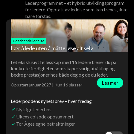
Lederprogrammet – et hybrid utviklingsprogram
for ledere. Opptatt av ledelse som kan trenes, ikke
bare forstås.
Coachende ledelse
Lær å lede uten å måtte løse alt selv
I et eksklusivt fellesskap med 16 ledere trener du på
konkrete ferdigheter som skaper varig utvikling og
bedre prestasjoner hos både deg og de du leder.
Les mer
Oppstart januar 2027 | Kun 16 plasser
Lederpoddens nyhetsbrev – hver fredag
Nyttige ledertips
Ukens episode oppsummert
Tor Åges egne betraktninger