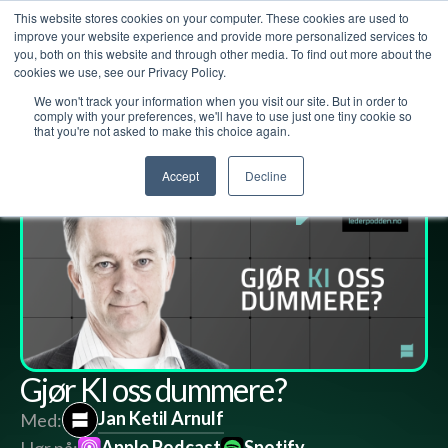
This website stores cookies on your computer. These cookies are used to
improve your website experience and provide more personalized services to
you, both on this website and through other media. To find out more about the
cookies we use, see our Privacy Policy.
We won't track your information when you visit our site. But in order to
Lederpodden
5
des
2025
290
Del
comply with your preferences, we'll have to use just one tiny cookie so
that you're not asked to make this choice again.
Accept
Decline
Gjør KI oss dummere?
Jan Ketil Arnulf
Med:
Apple Podcast
Spotify