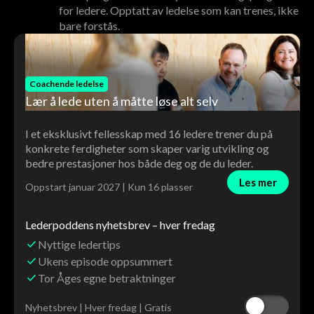
for ledere. Opptatt av ledelse som kan trenes, ikke
bare forstås.
Coachende ledelse
Lær å lede uten å måtte løse alt selv
I et eksklusivt fellesskap med 16 ledere trener du på
konkrete ferdigheter som skaper varig utvikling og
bedre prestasjoner hos både deg og de du leder.
Les mer
Oppstart januar 2027 | Kun 16 plasser
Lederpoddens nyhetsbrev – hver fredag
Nyttige ledertips
Ukens episode oppsummert
Tor Åges egne betraktninger
Nyhetsbrev | Hver fredag | Gratis