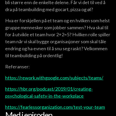
bli større enn de enkelte delene. Får vi det til ved å
dra på teambuilding med gocart, pizza og øl?
Hva er forskjellen på et team og en hvilken som helst
gruppe mennesker som jobber sammen? Hva skal til
for å utvikle et team hvor 2+2=5? Hvilken rolle spiller
team når vi skal bygge organisasjoner som skal tåle
endring og ha evnen til å snu seg raskt? Velkommen
til teambuilding på ordentlig!
Referanser:
https://rework.withgoogle.com/subjects/teams/
https://hbr.org/podcast/2019/01/creating-
psychological-safety-in-the-workplace
https://fearlessorganization.com/test-your-team
Med i episoden