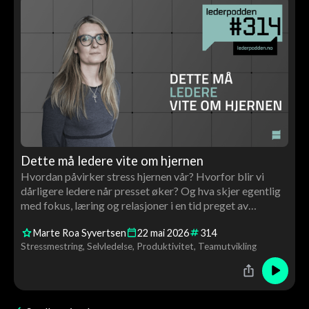
Dette må ledere vite om hjernen
Hvordan påvirker stress hjernen vår? Hvorfor blir vi
dårligere ledere når presset øker? Og hva skjer egentlig
med fokus, læring og relasjoner i en tid preget av
scrolling og konstant stimuli? I denne episoden møter
Marte Roa Syvertsen
22
mai
2026
314
Tor Åge nevrolog og hjerneforsker Marte Roa Syvertsen
Stressmestring
Selvledelse
Produktivitet
Teamutvikling
til en samtale om hjernen, ledelse og menneskelig
utvikling.