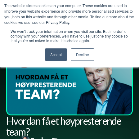
This website stores cookies on your computer. These cookies are used to
improve your website experience and provide more personalized services to
you, both on this website and through other media. To find out more about the
cookies we use, see our Privacy Policy.
We won't track your information when you visit our site. But in order to
Lederpodden
14
aug
2020
29
Del
comply with your preferences, we'll have to use just one tiny cookie so
that you're not asked to make this choice again.
Accept
Decline
Hvordan få et høypresterende
team?