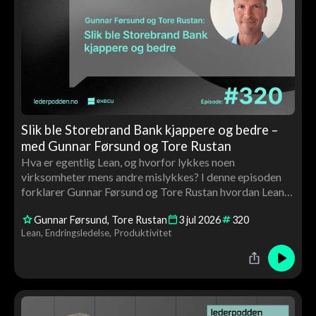
Slik ble Storebrand Bank kjappere og bedre –
med Gunnar Førsund og Tore Rustan
Hva er egentlig Lean, og hvorfor lykkes noen
virksomheter mens andre mislykkes? I denne episoden
forklarer Gunnar Førsund og Tore Rustan hvordan Lean
kan brukes til å skape bedre flyt, høyere kvalitet og mer
Gunnar Førsund
Tore Rustan
3
jul
2026
320
verdiskaping gjennom medarbeiderinvolvering, ledelse
Lean
Endringsledelse
Produktivitet
og kontinuerlig forbedring.