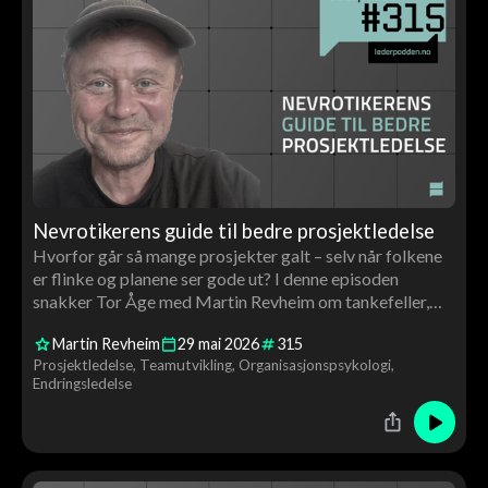
Nevrotikerens guide til bedre prosjektledelse
Hvorfor går så mange prosjekter galt – selv når folkene
er flinke og planene ser gode ut? I denne episoden
snakker Tor Åge med Martin Revheim om tankefeller,
overoptimisme, trygghet i team og hvorfor god
Martin Revheim
29
mai
2026
315
prosjektledelse handler minst like mye om mennesker
Prosjektledelse
Teamutvikling
Organisasjonspsykologi
som om systemer.
Endringsledelse