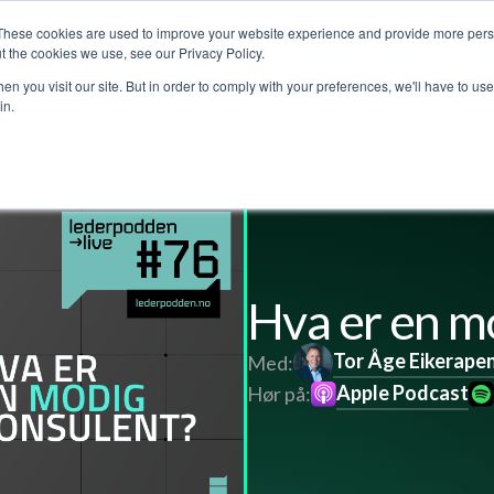
These cookies are used to improve your website experience and provide more perso
Customer stories
The Leadership Podcast
Abo
t the cookies we use, see our Privacy Policy.
n you visit our site. But in order to comply with your preferences, we'll have to use 
in.
Hva er en m
Tor Åge Eikerape
Med:
Apple Podcast
Hør på: