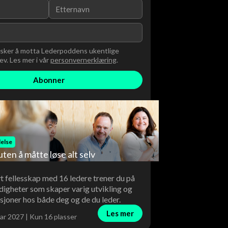
nsker å motta Lederpoddens ukentlige
v. Les mer i vår
personvernerklæring
.
else
uten å måtte løse alt selv
vt fellesskap med 16 ledere trener du på
digheter som skaper varig utvikling og
sjoner hos både deg og de du leder.
Les mer
ar 2027 | Kun 16 plasser