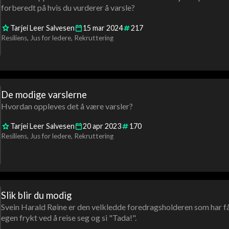
forberedt på hvis du vurderer å varsle?
Tarjei Leer Salvesen
15
mar
2024
217
Resiliens
Jus for ledere
Rekruttering
De modige varslerne
Hvordan oppleves det å være varsler?
Tarjei Leer Salvesen
20
apr
2023
170
Resiliens
Jus for ledere
Rekruttering
Slik blir du modig
Svein Harald Røine er den velkledde foredragsholderen som har fåt
egen frykt ved å reise seg og si "Tada!".