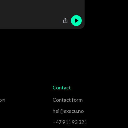
Contact
o
Contact form
hei@execu.no
+47 911 93 321