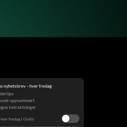
 nyhetsbrev – hver fredag
dertips
isode oppsummert
egne betraktninger
Hver fredag | Gratis