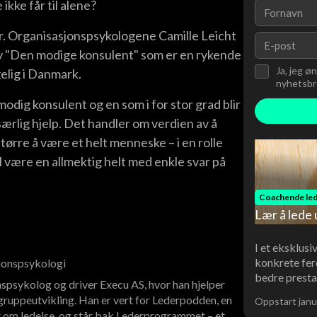
ikke får til alene?
. Organisasjonspsykologene Camille Leicht
v "Den modige konsulent" som er en rykende
Ja, jeg ø
gelig i Danmark.
nyhetsbre
modig konsulent og en som i for stor grad blir
l særlig hjelp. Det handler om verdien av å
ørre å være et helt menneske – i en rolle
al være en allmektig helt med enkle svar på
Coachende led
Lær å lede 
I et eksklusi
konkrete fer
sjonspsykologi
bedre presta
spsykolog og driver Execu AS, hvor han hjelper
ruppeutvikling. Han er vert for Lederpodden, en
Oppstart janu
 om ledelse, og står bak Lederprogrammet – et