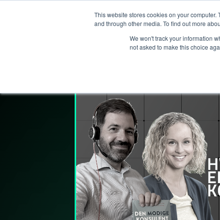
This website stores cookies on your computer. 
Services
and through other media. To find out more abou
We won't track your information whe
not asked to make this choice aga
Lederpodden
8
jul
2021
76
Del