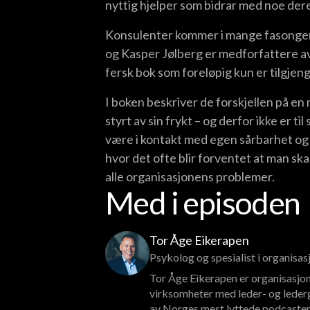
nyttig hjelper som bidrar med noe dere 
Konsulenter kommer i mange fasonger
og Kasper Jølberg er medforfattere a
fersk bok som foreløpig kun er tilgjen
I boken beskriver de forskjellen på en 
styrt av sin frykt – og derfor ikke er ti
være i kontakt med egen sårbarhet og t
hvor det ofte blir forventet at man sk
alle organisasjonens problemer.
Med i episoden
Tor Åge Eikerapen
Psykolog og spesialist i organisa
Tor Åge Eikerapen er organisasjon
virksomheter med leder- og lederg
av Norges mest lyttede podcaster