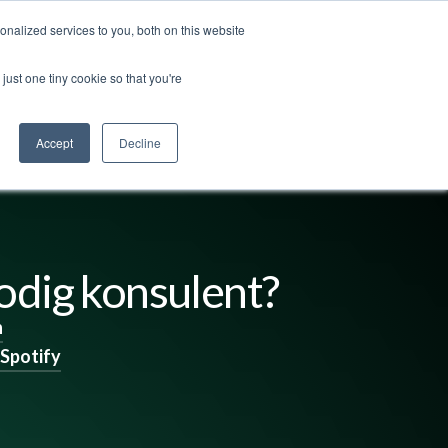
nalized services to you, both on this website
ut us
Log in
Contact us
🇬🇧 English
just one tiny cookie so that you're
Accept
Decline
odig konsulent?
n
Spotify